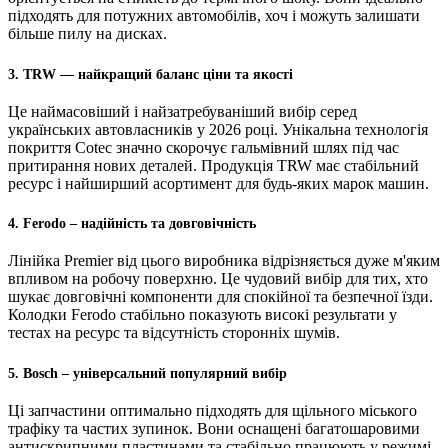
підходять для потужних автомобілів, хоч і можуть залишати
більше пилу на дисках.
3. TRW — найкращий баланс ціни та якості
Це наймасовіший і найзатребуваніший вибір серед
українських автовласників у 2026 році. Унікальна технологія
покриття Cotec значно скорочує гальмівний шлях під час
притирання нових деталей. Продукція TRW має стабільний
ресурс і найширший асортимент для будь-яких марок машин.
4. Ferodo – надійність та довговічність
Лінійка Premier від цього виробника відрізняється дуже м'яким
впливом на робочу поверхню. Це чудовий вибір для тих, хто
шукає довговічні компоненти для спокійної та безпечної їзди.
Колодки Ferodo стабільно показують високі результати у
тестах на ресурс та відсутність сторонніх шумів.
5. Bosch – універсальний популярний вибір
Ці запчастини оптимально підходять для щільного міського
трафіку та частих зупинок. Вони оснащені багатошаровими
антискрипними пластинами та стабільно працюють у режимі