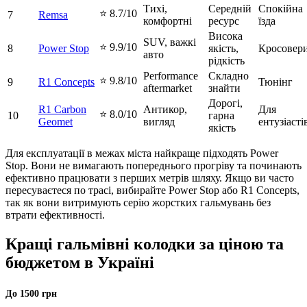
Тихі,
Середній
Спокійна
⭐ 8.7/10
7
Remsa
комфортні
ресурс
їзда
Висока
SUV, важкі
⭐ 9.9/10
8
Power Stop
якість,
Кросовер
авто
рідкість
Performance
Складно
⭐ 9.8/10
9
R1 Concepts
Тюнінг
aftermarket
знайти
Дорогі,
R1 Carbon
Антикор,
Для
⭐ 8.0/10
10
гарна
Geomet
вигляд
ентузіасті
якість
Для експлуатації в межах міста найкраще підходять Power
Stop. Вони не вимагають попереднього прогріву та починають
ефективно працювати з перших метрів шляху. Якщо ви часто
пересуваєтеся по трасі, вибирайте Power Stop або R1 Concepts,
так як вони витримують серію жорстких гальмувань без
втрати ефективності.
Кращі гальмівні колодки за ціною та
бюджетом в Україні
До 1500 грн