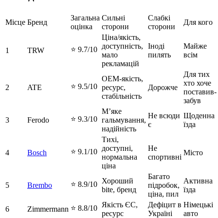
Загальна
Сильні
Слабкі
Місце
Бренд
Для кого
оцінка
сторони
сторони
Ціна/якість,
доступність,
Іноді
Майже
⭐ 9.7/10
1
TRW
мало
пилять
всім
рекламацій
Для тих
OEM-якість,
хто хоче
⭐ 9.5/10
2
ATE
ресурс,
Дорожче
поставив-
стабільність
забув
М’яке
Не всюди
Щоденна
⭐ 9.3/10
3
Ferodo
гальмування,
є
їзда
надійність
Тихі,
доступні,
Не
⭐ 9.1/10
4
Bosch
Місто
нормальна
спортивні
ціна
Багато
Хороший
Активна
⭐ 8.9/10
5
Brembo
підробок,
bite, бренд
їзда
ціна, пил
Якість ЄС,
Дефіцит в
Німецькі
⭐ 8.8/10
6
Zimmermann
ресурс
Україні
авто