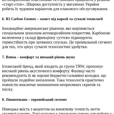
«старт-стоп». Широка доступність у магазинах України
робить їх чудовим варіантом для планового обслуговування.
6. R1 Carbon Geomet – захист від корозії та сучасні технології
Інноваційне американське рішення, яке вирізняється
спеціальним захисним антикорозійним покриттям. Карбонові
включення у складі фрикціону суттєво підвищують
термостійкість при затяжних спусках. Це преміальний сегмент
для тих, хто цінує сучасні технологічні здобутки.
7. Remsa – комфорт та низький рівень шуму
Іспанський бренд, який входить до групи TRW, пропонує
високий рівень акустичного комфорту. Фахівці часто
рекомендують їх як хороші бюджетні гальмівні колодки, що
пройшли подвійне випалення. Така технологія практично
повністю виключає виникнення неприємних скрипів та
писку.
8. Zimmermann – європейський сегмент
Німецька якість з акцентом на виняткову точність лиття
сталевої основи. Дані колодки є ідеальною парою для роботи з