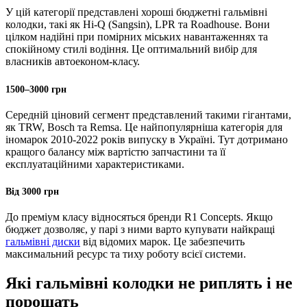
У цій категорії представлені хороші бюджетні гальмівні
колодки, такі як Hi-Q (Sangsin), LPR та Roadhouse. Вони
цілком надійні при помірних міських навантаженнях та
спокійному стилі водіння. Це оптимальний вибір для
власників автоеконом-класу.
1500–3000 грн
Середній ціновий сегмент представлений такими гігантами,
як TRW, Bosch та Remsa. Це найпопулярніша категорія для
іномарок 2010-2022 років випуску в Україні. Тут дотримано
кращого балансу між вартістю запчастини та її
експлуатаційними характеристиками.
Від 3000 грн
До преміум класу відносяться бренди R1 Concepts. Якщо
бюджет дозволяє, у парі з ними варто купувати найкращі
гальмівні диски
від відомих марок. Це забезпечить
максимальний ресурс та тиху роботу всієї системи.
Які гальмівні колодки не риплять і не
порошать