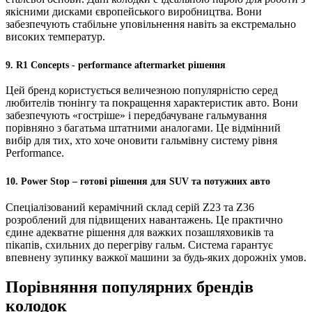
якісними дисками європейського виробництва. Вони
забезпечують стабільне уповільнення навіть за екстремально
високих температур.
9. R1 Concepts - performance aftermarket рішення
Цей бренд користується величезною популярністю серед
любителів тюнінгу та покращення характеристик авто. Вони
забезпечують «гостріше» і передбачуване гальмування
порівняно з багатьма штатними аналогами. Це відмінний
вибір для тих, хто хоче оновити гальмівну систему рівня
Performance.
10. Power Stop – готові рішення для SUV та потужних авто
Спеціалізований керамічний склад серій Z23 та Z36
розроблений для підвищених навантажень. Це практично
єдине адекватне рішення для важких позашляховиків та
пікапів, схильних до перегріву гальм. Система гарантує
впевнену зупинку важкої машини за будь-яких дорожніх умов.
Порівняння популярних брендів
колодок