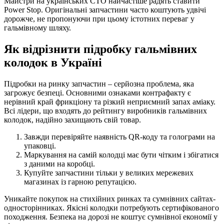
Майстри на українських СТО найчастіше радять ставити
Power Stop. Оригінальні запчастини часто коштують удвічі
дорожче, не пропонуючи при цьому істотних переваг у
гальмівному шляху.
Як відрізнити підробку гальмівних
колодок в Україні
Підробки на ринку запчастин – серйозна проблема, яка
загрожує безпеці. Основними ознаками контрафакту є
нерівний край фрикціону та різкий неприємний запах аміаку.
Всі лідери, що входять до рейтингу виробників гальмівних
колодок, надійно захищають свій товар.
Завжди перевіряйте наявність QR-коду та голограми на
упаковці.
Маркування на самій колодці має бути чітким і збігатися
з даними на коробці.
Купуйте запчастини тільки у великих мережевих
магазинах із гарною репутацією.
Уникайте покупок на стихійних ринках та сумнівних сайтах-
односторінниках. Якісні колодки потребують сертифікованого
походження. Безпека на дорозі не коштує сумнівної економії у