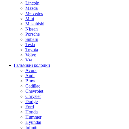
Lincoln
Mazda
Mercedes
Mini
Mitsubishi
Nissan
Porsche
Subaru
Tesla
Toyota
Volvo
Vw
Гальмівні колодки
Acura
Audi
Bmw
Cadillac
Chevrolet
Chrysler
Dodge
Ford
Honda
Hummer
Hyundai
Infiniti