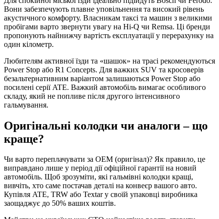
Для спокійної міської їзди ідеально підійдуть Bosch чи Ferodo.
Вони забезпечують плавне уповільнення та високий рівень
акустичного комфорту. Власникам таксі та машин з великими
пробігами варто звернути увагу на Hi-Q чи Remsa. Ці бренди
пропонують найнижчу вартість експлуатації у перерахунку на
один кілометр.
Любителям активної їзди та «шашок» на трасі рекомендуються
Power Stop або R1 Concepts. Для важких SUV та кросоверів
безальтернативним варіантом залишаються Power Stop або
посилені серії ATE. Важкий автомобіль вимагає особливого
складу, який не попливе після другого інтенсивного
гальмування.
Оригінальні колодки чи аналоги – що
краще?
Чи варто переплачувати за OEM (оригінал)? Як правило, це
виправдано лише у період дії офіційної гарантії на новий
автомобіль. Щоб зрозуміти, які гальмівні колодки кращі,
вивчіть, хто саме постачав деталі на конвеєр вашого авто.
Купівля ATE, TRW або Textar у своїй упаковці виробника
заощаджує до 50% ваших коштів.