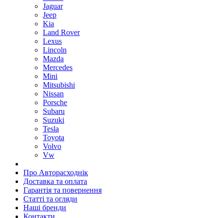
Jaguar
Jeep
Kia
Land Rover
Lexus
Lincoln
Mazda
Mercedes
Mini
Mitsubishi
Nissan
Porsche
Subaru
Suzuki
Tesla
Toyota
Volvo
Vw
Про Авторасходнік
Доставка та оплата
Гарантія та повернення
Статті та огляди
Наші бренди
Контакти