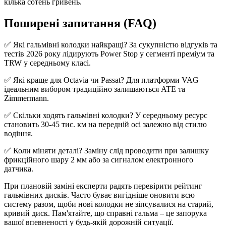
кілька сотень гривень.
Поширені запитання (FAQ)
✅ Які гальмівні колодки найкращі? За сукупністю відгуків та
тестів 2026 року лідирують Power Stop у сегменті преміум та
TRW у середньому класі.
✅ Які краще для Octavia чи Passat? Для платформи VAG
ідеальним вибором традиційно залишаються ATE та
Zimmermann.
✅ Скільки ходять гальмівні колодки? У середньому ресурс
становить 30-45 тис. км на передній осі залежно від стилю
водіння.
✅ Коли міняти деталі? Заміну слід проводити при залишку
фрикційного шару 2 мм або за сигналом електронного
датчика.
При плановій заміні експерти радять перевірити рейтинг
гальмівних дисків. Часто буває вигідніше оновити всю
систему разом, щоби нові колодки не зіпсувалися на старий,
кривий диск. Пам'ятайте, що справні гальма – це запорука
вашої впевненості у будь-якій дорожній ситуації.