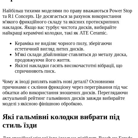
Найбільш тихими моделями по праву вважаються Power Stop
та R1 Concepts. Це досягається за рахунок використання
м'якого фрикційного складу та якісних протискрипних
накладок. Якщо вас турбує чистота дисків, вибирайте
найкращі керамічні колодки, такі як ATE Ceramic.
Кераміка не виділяє чорного пилу, зберігаючи
естетичний вигляд литих дисків.
М'які склади дбайливіше ставляться до металу диска,
продовжуючи його життя.
Якісні накладки гасять високочастотні вібрації, що
спричиняють писк.
Чому ж іноді риплять навіть нові деталі? Основними
причинами є скління фрикціону через перегрівання під час
обкатки або використання зношених дисків. Переглядаючи
актуальний рейтинг гальмівних дисків завжди вибирайте
моделі з якісною фінішною обробкою.
Які гальмівні колодки вибрати під
стиль їзди