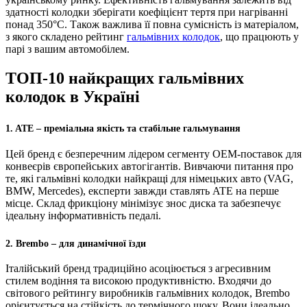
здатності колодки зберігати коефіцієнт тертя при нагріванні
понад 350°C. Також важлива її повна сумісність із матеріалом,
з якого складено рейтинг
гальмівних колодок
, що працюють у
парі з вашим автомобілем.
ТОП-10 найкращих гальмівних
колодок в Україні
1. ATE – преміальна якість та стабільне гальмування
Цей бренд є безперечним лідером сегменту OEM-поставок для
конвеєрів європейських автогігантів. Вивчаючи питання про
те, які гальмівні колодки найкращі для німецьких авто (VAG,
BMW, Mercedes), експерти завжди ставлять ATE на перше
місце. Склад фрикціону мінімізує знос диска та забезпечує
ідеальну інформативність педалі.
2. Brembo – для динамічної їзди
Італійський бренд традиційно асоціюється з агресивним
стилем водіння та високою продуктивністю. Входячи до
світового рейтингу виробників гальмівних колодок, Brembo
орієнтується на стійкість до термічного шоку. Вони ідеально