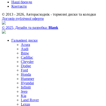
Наші бренди
Контакти
© 2013 - 2026, Авторасходнік - тормозні диски та колодки
Договір публічної оферти
© 2025, Дизайн та разробка:
Blank
Гальмівні диски
Acura
Audi
Bmw
Cadillac
Chrysler
Dodge
Ford
Honda
Hummer
Hyundai
Infiniti
Jeep
Kia
Land Rover
Lexus