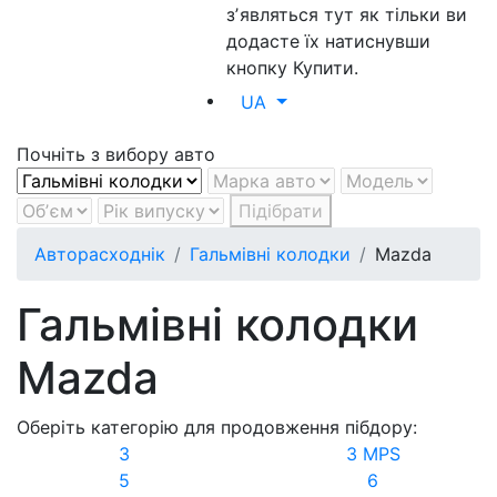
зʼявляться тут як тільки ви
додасте їх натиснувши
кнопку Купити.
UA
Почніть з вибору авто
Підібрати
Авторасходнік
Гальмівні колодки
Mazda
Гальмівні колодки
Mazda
Оберіть категорію для продовження пібдору:
3
3 MPS
5
6