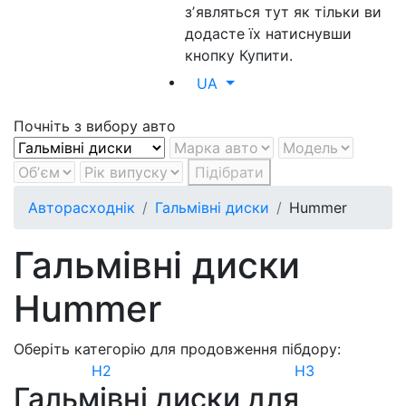
зʼявляться тут як тільки ви
додасте їх натиснувши
кнопку Купити.
UA
Почніть з вибору авто
Підібрати
Авторасходнік
Гальмівні диски
Hummer
Гальмівні диски
Hummer
Оберіть категорію для продовження пібдору:
H2
H3
Гальмівні диски для