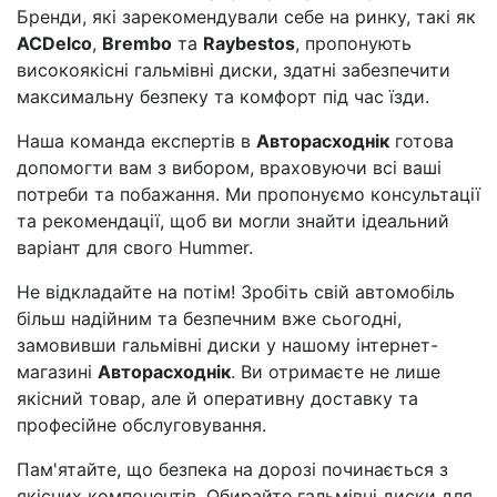
Бренди, які зарекомендували себе на ринку, такі як
ACDelco
,
Brembo
та
Raybestos
, пропонують
високоякісні гальмівні диски, здатні забезпечити
максимальну безпеку та комфорт під час їзди.
Наша команда експертів в
Авторасходнік
готова
допомогти вам з вибором, враховуючи всі ваші
потреби та побажання. Ми пропонуємо консультації
та рекомендації, щоб ви могли знайти ідеальний
варіант для свого Hummer.
Не відкладайте на потім! Зробіть свій автомобіль
більш надійним та безпечним вже сьогодні,
замовивши гальмівні диски у нашому інтернет-
магазині
Авторасходнік
. Ви отримаєте не лише
якісний товар, але й оперативну доставку та
професійне обслуговування.
Пам'ятайте, що безпека на дорозі починається з
якісних компонентів. Обирайте гальмівні диски для