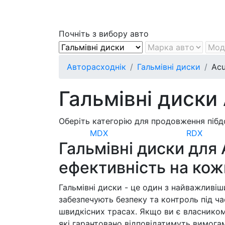
Почніть з вибору авто
Авторасходнік
Гальмівні диски
Acu
Гальмівні диски
Оберіть категорію для продовження пібд
MDX
RDX
Гальмівні диски для 
ефективність на кож
Гальмівні диски - це один з найважливі
забезпечують безпеку та контроль під ча
швидкісних трасах. Якщо ви є власником 
які гарантовано відповідатимуть вимога