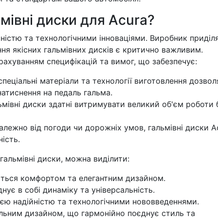
мівні диски для Acura?
йністю та технологічними інноваціями. Виробник приділ
ння якісних гальмівних дисків є критично важливим.
урахуванням специфікацій та вимог, що забезпечує:
пеціальні матеріали та технології виготовлення дозво
атиснення на педаль гальма.
ьмівні диски здатні витримувати великий об'єм роботи 
алежно від погоди чи дорожніх умов, гальмівні диски A
ість.
гальмівні диски, можна виділити:
ється комфортом та елегантним дизайном.
ує в собі динаміку та універсальність.
єю надійністю та технологічними нововведеннями.
льним дизайном, що гармонійно поєднує стиль та