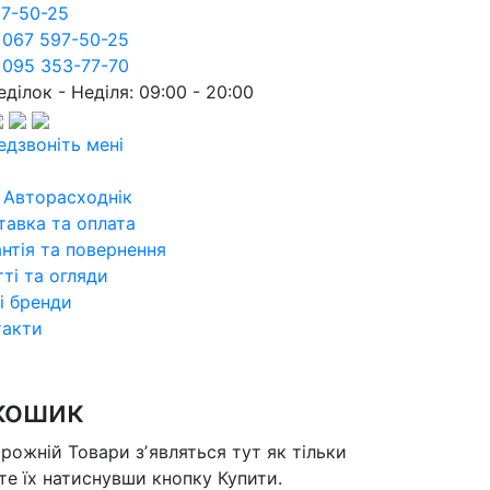
97-50-25
 067 597-50-25
 095 353-77-70
ділок - Неділя: 09:00 - 20:00
едзвоніть мені
 Авторасходнік
тавка та оплата
нтія та повернення
ті та огляди
і бренди
такти
кошик
орожній
Товари зʼявляться тут як тільки
те їх натиснувши кнопку Купити.