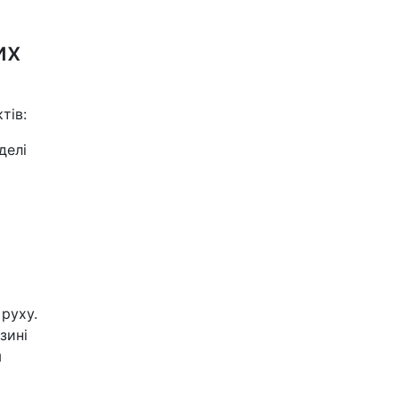
их
тів:
делі
 руху.
зині
м