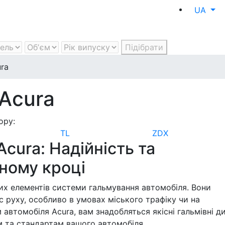
UA
Підібрати
ra
 Acura
ору:
TL
ZDX
Acura: Надійність та
ному кроці
ших елементів системи гальмування автомобіля. Вони
с руху, особливо в умовах міського трафіку чи на
автомобіля Acura, вам знадобляться якісні гальмівні д
м та стандартам вашого автомобіля.