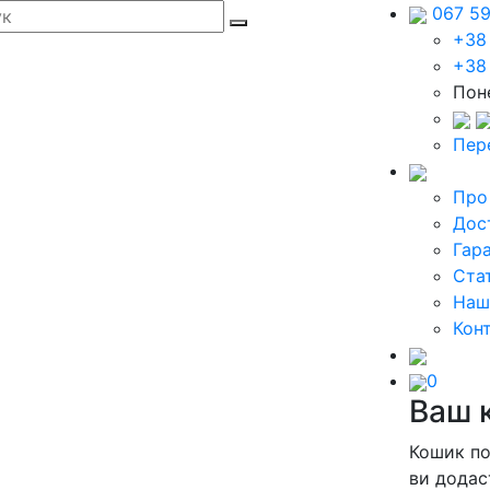
067 5
+38
+38
Поне
Пер
Про
Дос
Гара
Стат
Наш
Кон
0
Ваш 
Кошик п
ви додас