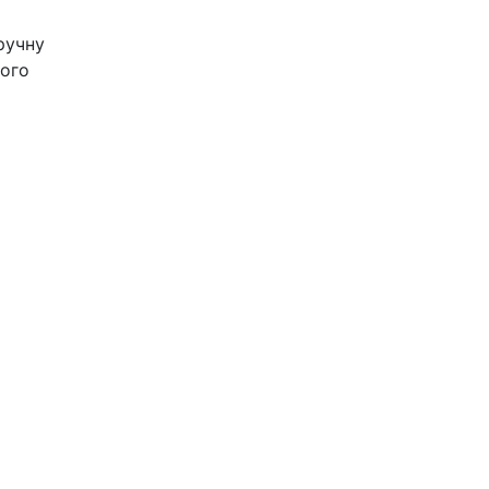
ручну
шого