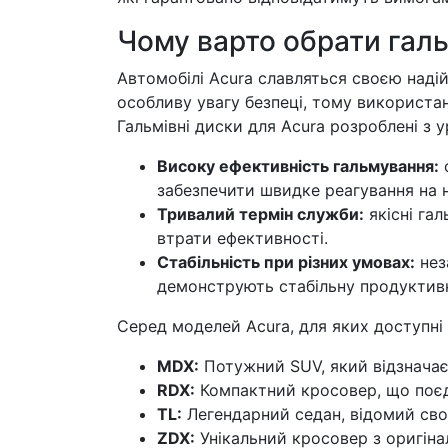
Чому варто обрати галь
Автомобілі Acura славляться своєю наді
особливу увагу безпеці, тому використа
Гальмівні диски для Acura розроблені з 
Високу ефективність гальмування:
с
забезпечити швидке реагування на н
Тривалий термін служби:
якісні гал
втрати ефективності.
Стабільність при різних умовах:
нез
демонструють стабільну продуктивн
Серед моделей Acura, для яких доступні 
MDX:
Потужний SUV, який відзнача
RDX:
Компактний кросовер, що поєдн
TL:
Легендарний седан, відомий сво
ZDX:
Унікальний кросовер з оригіна