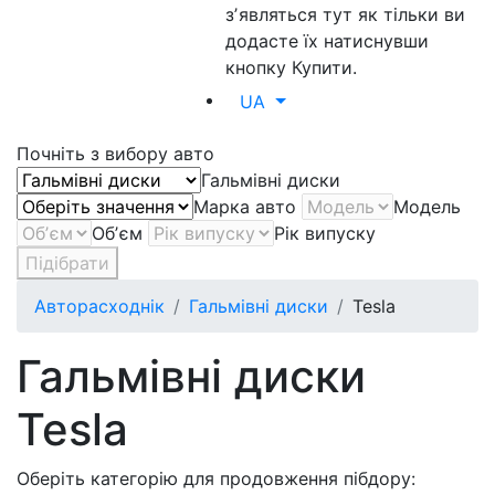
зʼявляться тут як тільки ви
додасте їх натиснувши
кнопку Купити.
UA
Почніть з вибору авто
Гальмівні диски
Марка авто
Модель
Обʼєм
Рік випуску
Підібрати
Авторасходнік
Гальмівні диски
Tesla
Гальмівні диски
Tesla
Оберіть категорію для продовження пібдору: