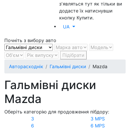
зʼявляться тут як тільки ви
додасте їх натиснувши
кнопку Купити.
UA
Почніть з вибору авто
Підібрати
Авторасходнік
Гальмівні диски
Mazda
Гальмівні диски
Mazda
Оберіть категорію для продовження пібдору:
3
3 MPS
6
6 MPS