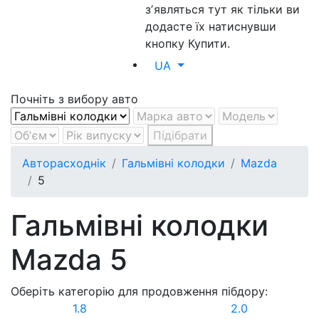
зʼявляться тут як тільки ви
додасте їх натиснувши
кнопку Купити.
UA
Почніть з вибору авто
Підібрати
Авторасходнік
Гальмівні колодки
Mazda
5
Гальмівні колодки
Mazda 5
Оберіть категорію для продовження пібдору:
1.8
2.0