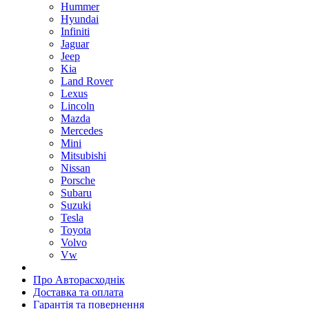
Hummer
Hyundai
Infiniti
Jaguar
Jeep
Kia
Land Rover
Lexus
Lincoln
Mazda
Mercedes
Mini
Mitsubishi
Nissan
Porsche
Subaru
Suzuki
Tesla
Toyota
Volvo
Vw
Про Авторасходнік
Доставка та оплата
Гарантія та повернення