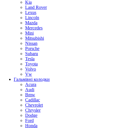
Kia
Land Rover
Lexus
Lincoln
Mazda
Mercedes
Mini
Mitsubishi
Nissan
Porsche
Subaru
Tesla
Toyota
Volvo
Vw
Гальмівні колодки
Acura
Audi
Bmw
Cadillac
Chevrolet
Chrysler
Dodge
Ford
Honda