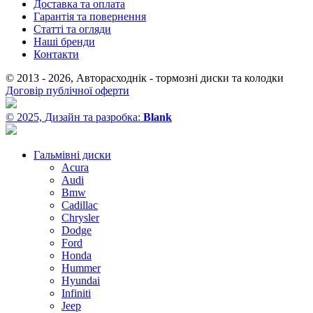
Доставка та оплата
Гарантія та повернення
Статті та огляди
Наші бренди
Контакти
© 2013 - 2026, Авторасходнік - тормозні диски та колодки
Договір публічної оферти
© 2025, Дизайн та разробка:
Blank
Гальмівні диски
Acura
Audi
Bmw
Cadillac
Chrysler
Dodge
Ford
Honda
Hummer
Hyundai
Infiniti
Jeep