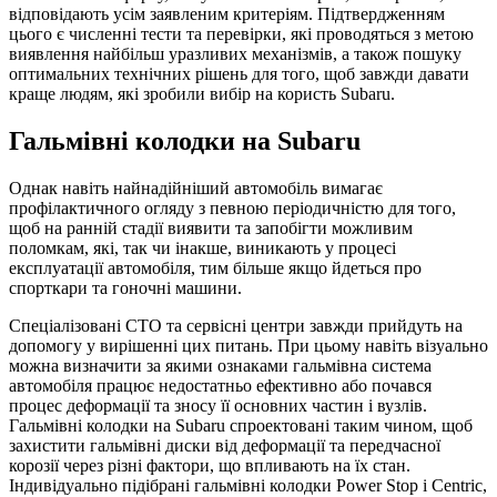
відповідають усім заявленим критеріям. Підтвердженням
цього є численні тести та перевірки, які проводяться з метою
виявлення найбільш уразливих механізмів, а також пошуку
оптимальних технічних рішень для того, щоб завжди давати
краще людям, які зробили вибір на користь Subaru.
Гальмівні колодки на Subaru
Однак навіть найнадійніший автомобіль вимагає
профілактичного огляду з певною періодичністю для того,
щоб на ранній стадії виявити та запобігти можливим
поломкам, які, так чи інакше, виникають у процесі
експлуатації автомобіля, тим більше якщо йдеться про
спорткари та гоночні машини.
Спеціалізовані СТО та сервісні центри завжди прийдуть на
допомогу у вирішенні цих питань. При цьому навіть візуально
можна визначити за якими ознаками гальмівна система
автомобіля працює недостатньо ефективно або почався
процес деформації та зносу її основних частин і вузлів.
Гальмівні колодки на Subaru спроектовані таким чином, щоб
захистити гальмівні диски від деформації та передчасної
корозії через різні фактори, що впливають на їх стан.
Індивідуально підібрані гальмівні колодки Power Stop і Centric,