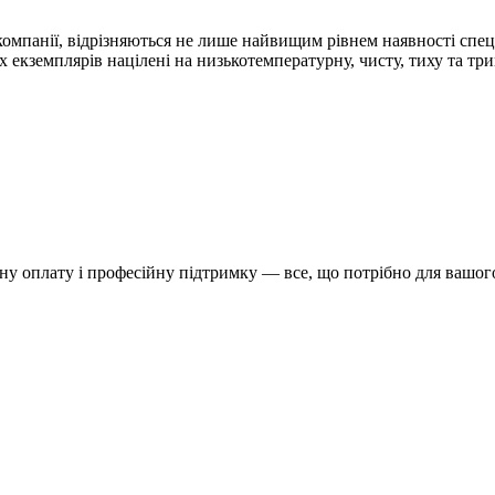
 компанії, відрізняються не лише найвищим рівнем наявності сп
 екземплярів націлені на низькотемпературну, чисту, тиху та тр
у оплату і професійну підтримку — все, що потрібно для вашого