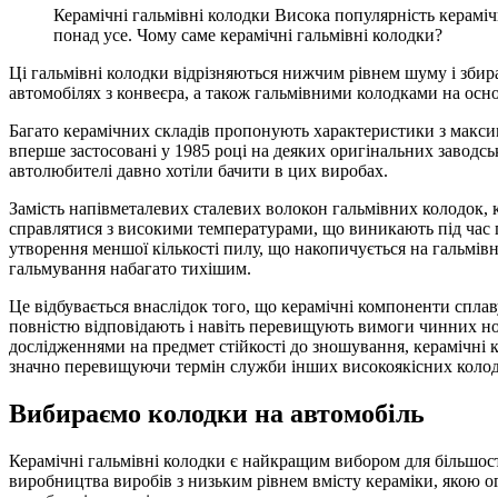
Керамічні гальмівні колодки Висока популярність керамі
понад усе. Чому саме керамічні гальмівні колодки?
Ці гальмівні колодки відрізняються нижчим рівнем шуму і збир
автомобілях з конвеєра, а також гальмівними колодками на осн
Багато керамічних складів пропонують характеристики з максим
вперше застосовані у 1985 році на деяких оригінальних заводсь
автолюбителі давно хотіли бачити в цих виробах.
Замість напівметалевих сталевих волокон гальмівних колодок, 
справлятися з високими температурами, що виникають під час г
утворення меншої кількості пилу, що накопичується на гальмів
гальмування набагато тихішим.
Це відбувається внаслідок того, що керамічні компоненти спла
повністю відповідають і навіть перевищують вимоги чинних нор
дослідженнями на предмет стійкості до зношування, керамічні 
значно перевищуючи термін служби інших високоякісних колодк
Вибираємо колодки на автомобіль
Керамічні гальмівні колодки є найкращим вибором для більшості
виробництва виробів з низьким рівнем вмісту кераміки, якою 