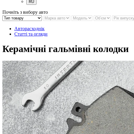
RU
Почніть з вибору авто
Авторасходнік
Статті та огляди
Керамічні гальмівні колодки