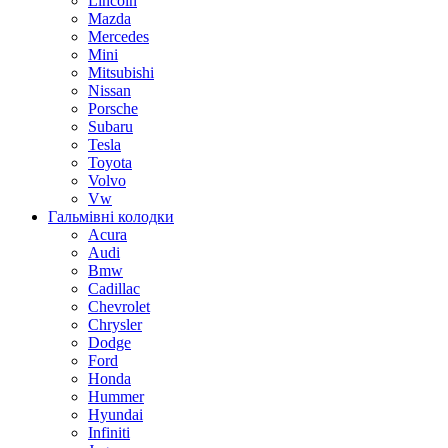
Lincoln
Mazda
Mercedes
Mini
Mitsubishi
Nissan
Porsche
Subaru
Tesla
Toyota
Volvo
Vw
Гальмівні колодки
Acura
Audi
Bmw
Cadillac
Chevrolet
Chrysler
Dodge
Ford
Honda
Hummer
Hyundai
Infiniti