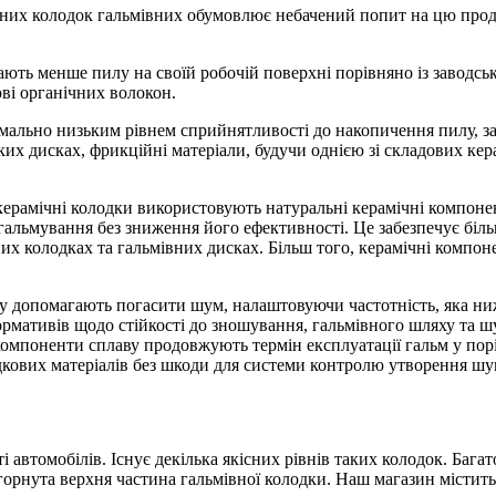
чних колодок гальмівних обумовлює небачений попит на цю проду
ають менше пилу на своїй робочій поверхні порівняно із заводськ
ові органічних волокон.
ально низьким рівнем сприйнятливості до накопичення пилу, запо
ких дисках, фрикційні матеріали, будучи однією зі складових кера
керамічні колодки використовують натуральні керамічні компонен
альмування без зниження його ефективності. Це забезпечує біль
них колодках та гальмівних дисках. Більш того, керамічні компо
ву допомагають погасити шум, налаштовуючи частотність, яка ни
мативів щодо стійкості до зношування, гальмівного шляху та шу
компоненти сплаву продовжують термін експлуатації гальм у порі
ових матеріалів без шкоди для системи контролю утворення шум
 автомобілів. Існує декілька якісних рівнів таких колодок. Бага
огорнута верхня частина гальмівної колодки. Наш магазин місти