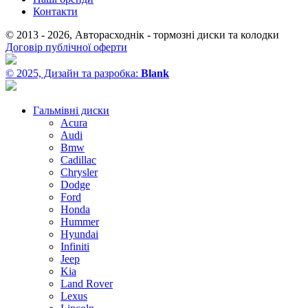
Контакти
© 2013 - 2026, Авторасходнік - тормозні диски та колодки
Договір публічної оферти
© 2025, Дизайн та разробка:
Blank
Гальмівні диски
Acura
Audi
Bmw
Cadillac
Chrysler
Dodge
Ford
Honda
Hummer
Hyundai
Infiniti
Jeep
Kia
Land Rover
Lexus