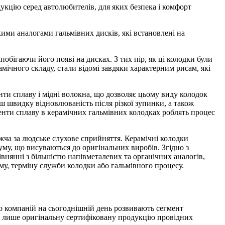
кцію серед автолюбителів, для яких безпека і комфорт
ими аналогами гальмівних дисків, які встановлені на
бігаючи його появі на дисках. З тих пір, як ці колодки були
мічного складу, стали відомі завдяки характерним рисам, які
ти сплаву і мідні волокна, що дозволяє цьому виду колодок
ш швидку відновлюваність після різкої зупинки, а також
ненти сплаву в керамічних гальмівних колодках роблять процес
жча за людське слухове сприйняття. Керамічні колодки
му, що висуваються до оригінальних виробів. Згідно з
внянні з більшістю напівметалевих та органічних аналогів,
у, терміну служби колодки або гальмівного процесу.
то компаній на сьогоднішній день розвивають сегмент
ть лише оригінальну сертифіковану продукцію провідних