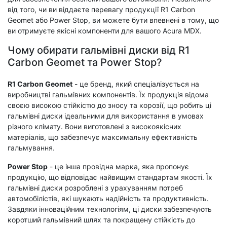
від того, чи ви віддаєте перевагу продукції R1 Carbon
Geomet або Power Stop, ви можете бути впевнені в тому, що
ви отримуєте якісні компоненти для вашого Acura MDX.
Чому обирати гальмівні диски від R1
Carbon Geomet та Power Stop?
R1 Carbon Geomet
- це бренд, який спеціалізується на
виробництві гальмівних компонентів. Їх продукція відома
своєю високою стійкістю до зносу та корозії, що робить ці
гальмівні диски ідеальними для використання в умовах
різного клімату. Вони виготовлені з високоякісних
матеріалів, що забезпечує максимальну ефективність
гальмування.
Power Stop
- це інша провідна марка, яка пропонує
продукцію, що відповідає найвищим стандартам якості. Їх
гальмівні диски розроблені з урахуванням потреб
автомобілістів, які шукають надійність та продуктивність.
Завдяки інноваційним технологіям, ці диски забезпечують
коротший гальмівний шлях та покращену стійкість до