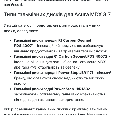
надійності.
Типи гальмівних дисків для Acura MDX 3.7
У нашій категорії представлені різні моделі гальмівних
дисків, серед яких:
Гальмівні диски передні R1 Carbon Geomet
PDS.40071
- інноваційний продукт, що забезпечує
відмінну продуктивність та тривалий термін служби.
Гальмівні диски задні R1 Carbon Geomet PDS.40072
-
ідеальне рішення для задньої осі вашого Acura MDX,
яке гарантує стабільність та безпеку.
Гальмівні диски передні Power Stop JBR1171
- відомий
бренд, що славиться своєю надійністю та високою
якістю.
Гальмівні диски задні Power Stop JBR1332
-
забезпечують оптимальну гальмівну ефективність і
підходять для активного використання.
Вибір правильних гальмівних дисків є критично важливим
для забезпечення безпеки вашого автомобіля. Незалежно