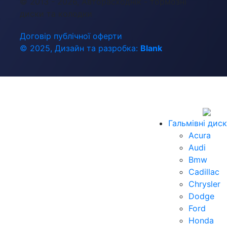
© 2013 - 2026, Авторасходнік - тормозні
диски та колодки
Договір публічної оферти
© 2025, Дизайн та разробка:
Blank
Гальмівні дис
Acura
Audi
Bmw
Cadillac
Chrysler
Dodge
Ford
Honda