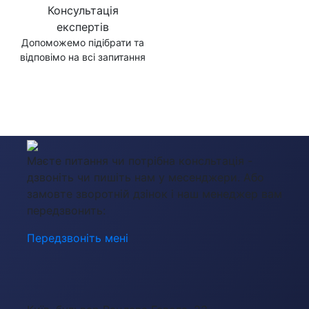
Консультація
експертів
Допоможемо підібрати та
відповімо на всі запитання
Маєте питання чи потрібна консльтація -
дзвоніть чи пишіть нам у месенджери. Або
замовте зворотній дзінок і наш менеджер вам
передзвонить:
Передзвоніть мені