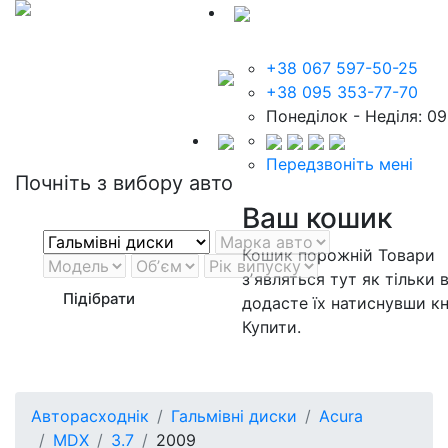
+38 067 597-50-25
+38 095 353-77-70
Понеділок - Неділя: 09
Передзвоніть мені
Почніть з вибору авто
Ваш кошик
Кошик порожній
Товари
зʼявляться тут як тільки 
Підібрати
додасте їх натиснувши к
Купити.
Авторасходнік
Гальмівні диски
Acura
MDX
3.7
2009