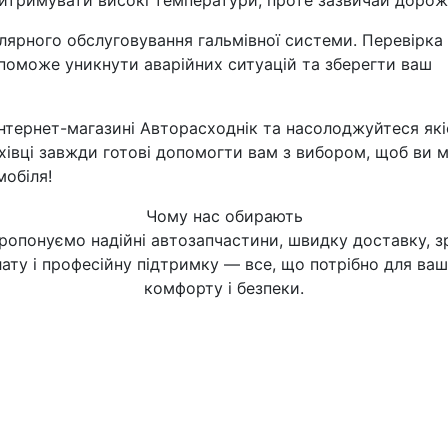
витримувати високі температури, проте зазвичай дорожч
лярного обслуговування гальмівної системи. Перевірка
опоможе уникнути аварійних ситуацій та зберегти ваш
 інтернет-магазині Авторасходнік та насолоджуйтеся як
ахівці завжди готові допомогти вам з вибором, щоб ви 
мобіля!
Чому нас обирають
ропонуємо надійні автозапчастини, швидку доставку, з
ату і професійну підтримку — все, що потрібно для ва
комфорту і безпеки.