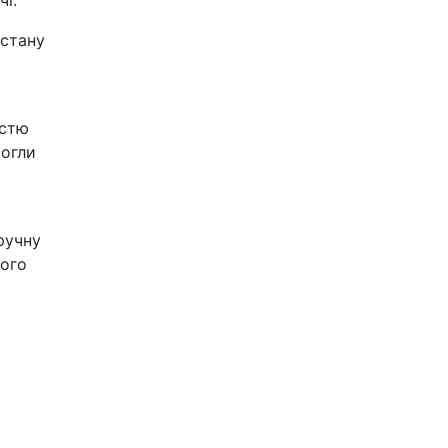
і.
 стану
істю
могли
ручну
шого