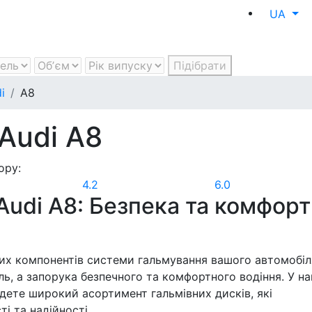
UA
Підібрати
i
A8
 Audi A8
ору:
4.2
6.0
Audi A8: Безпека та комфорт
ших компонентів системи гальмування вашого автомобіл
ль, а запорука безпечного та комфортного водіння. У н
йдете широкий асортимент гальмівних дисків, які
і та надійності.