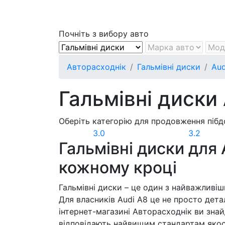
Почніть з вибору авто
Авторасходнік
Гальмівні диски
Aud
Гальмівні диски
Оберіть категорію для продовження пібд
3.0
3.2
Гальмівні диски для 
кожному кроці
Гальмівні диски – це один з найважливі
Для власників Audi A8 це не просто дета
інтернет-магазині Авторасходнік ви зна
відповідають найвищим стандартам якост