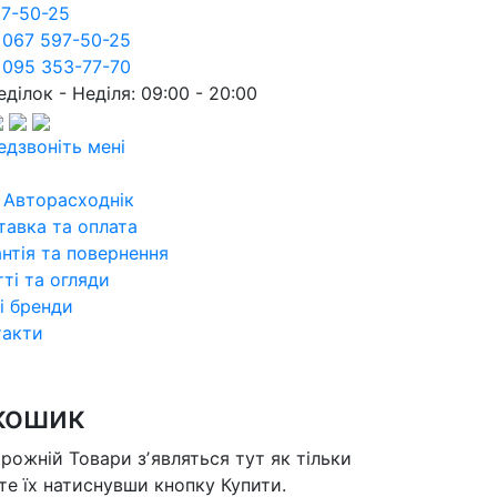
97-50-25
 067 597-50-25
 095 353-77-70
ділок - Неділя: 09:00 - 20:00
едзвоніть мені
 Авторасходнік
тавка та оплата
нтія та повернення
ті та огляди
і бренди
такти
кошик
орожній
Товари зʼявляться тут як тільки
те їх натиснувши кнопку Купити.