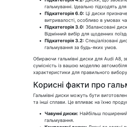
гальмуванні. Ідеально підходять для
Підкатегорія 6.0:
Ці диски призначен
витривалості, особливо в умовах ч
Підкатегорія 3.0:
Збалансовані диск
Відмінний вибір для щоденних поїзд
Підкатегорія 3.2:
Спеціалізовані ди
гальмування за будь-яких умов.
Обираючи гальмівні диски для Audi A8, зв
сумісність із вашою моделлю автомобіля.
характеристики для правильного вибору
Корисні факти про галь
Гальмівні диски можуть бути виготовлені
та інші сплави. Це впливає на їхню проду
Чавунні диски:
Найбільш поширений 
гальмування.