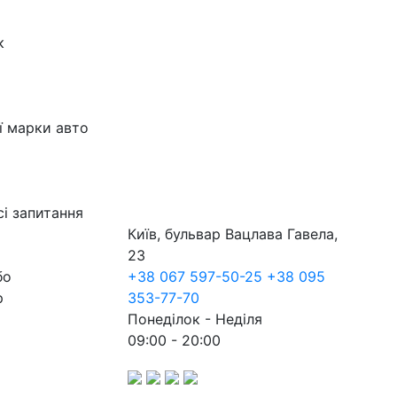
к
ї марки авто
сі запитання
Київ, бульвар Вацлава Гавела,
23
бо
+38 067 597-50-25
+38 095
р
353-77-70
Понеділок - Неділя
09:00 - 20:00