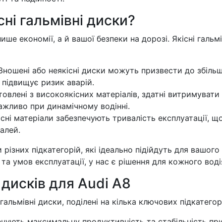
ні гальмівні диски?
ише економії, а й вашої безпеки на дорозі. Якісні гальмі
ношені або неякісні диски можуть призвести до збіль
 підвищує ризик аварій.
овлені з високоякісних матеріалів, здатні витримувати
ажливо при динамічному водінні.
сні матеріали забезпечують тривалість експлуатації, щ
алей.
різних підкатегорій, які ідеально підійдуть для вашого
та умов експлуатації, у нас є рішення для кожного воді
 дисків для Audi A8
альмівні диски, поділені на кілька ключових підкатегор
чують максимальну продуктивність та стабільність пр