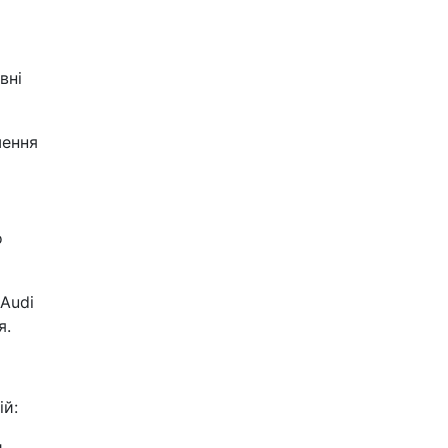
вні
шення
о
 Audi
я.
ій:
и