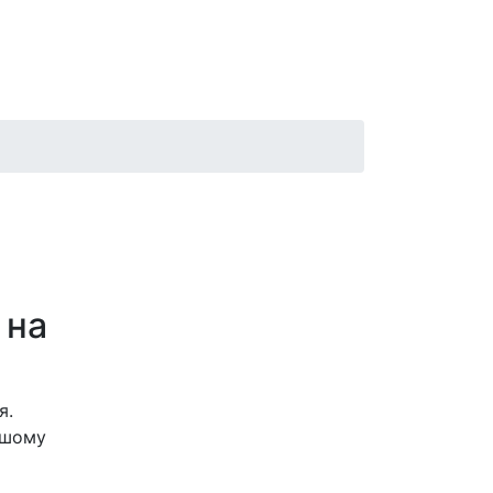
 на
я.
ашому