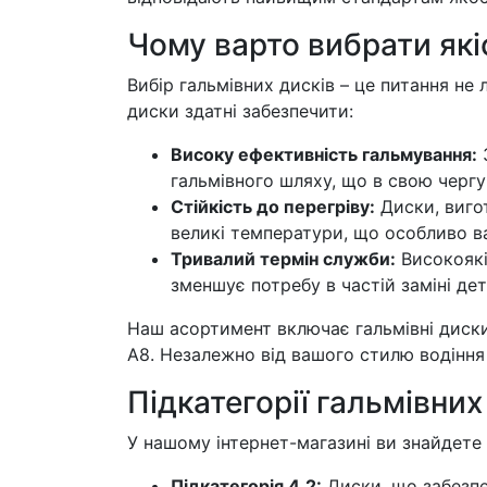
Чому варто вибрати якіс
Вибір гальмівних дисків – це питання не л
диски здатні забезпечити:
Високу ефективність гальмування:
З
гальмівного шляху, що в свою чергу
Стійкість до перегріву:
Диски, вигот
великі температури, що особливо в
Тривалий термін служби:
Високоякі
зменшує потребу в частій заміні дет
Наш асортимент включає гальмівні диски 
A8. Незалежно від вашого стилю водіння 
Підкатегорії гальмівних
У нашому інтернет-магазині ви знайдете г
Підкатегорія 4.2:
Диски, що забезпе