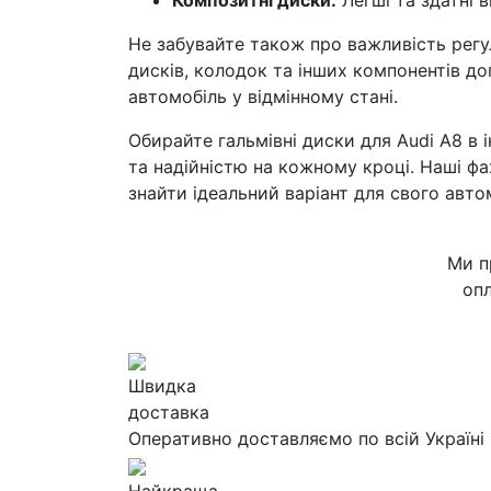
Композитні диски:
Легші та здатні 
Не забувайте також про важливість регу
дисків, колодок та інших компонентів д
автомобіль у відмінному стані.
Обирайте гальмівні диски для Audi A8 в
та надійністю на кожному кроці. Наші ф
знайти ідеальний варіант для свого авто
Ми п
опл
Швидка
доставка
Оперативно доставляємо по всій Україні