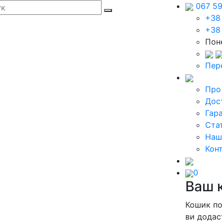
067 5
+38
+38
Поне
Пер
Про
Дос
Гара
Стат
Наш
Кон
0
Ваш 
Кошик п
ви додас