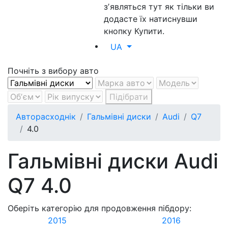
зʼявляться тут як тільки ви
додасте їх натиснувши
кнопку Купити.
UA
Почніть з вибору авто
Підібрати
Авторасходнік
Гальмівні диски
Audi
Q7
4.0
Гальмівні диски Audi
Q7 4.0
Оберіть категорію для продовження пібдору:
2015
2016