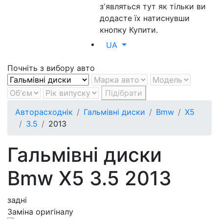
зʼявляться тут як тільки ви
додасте їх натиснувши
кнопку Купити.
UA
Почніть з вибору авто
Підібрати
Авторасходнік
Гальмівні диски
Bmw
X5
3.5
2013
Гальмівні диски
Bmw X5 3.5 2013
задні
Заміна оригіналу