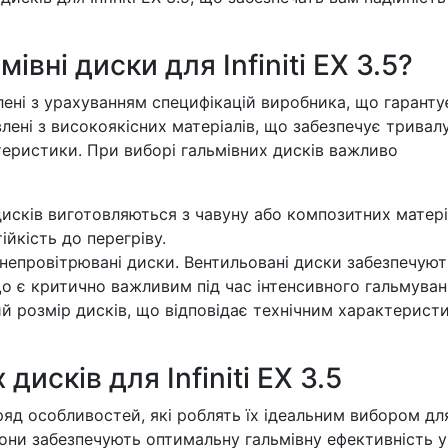
вні диски для Infiniti EX 3.5?
облені з урахуванням специфікацій виробника, що гаранту
влені з високоякісних матеріалів, що забезпечує тривал
ктеристики. При виборі гальмівних дисків важливо
исків виготовляються з чавуну або композитних матері
ійкість до перегріву.
 непровітрювані диски. Вентильовані диски забезпечуют
о є критично важливим під час інтенсивного гальмуван
 розмір дисків, що відповідає технічним характерист
исків для Infiniti EX 3.5
ь ряд особливостей, які роблять їх ідеальним вибором дл
вони забезпечують оптимальну гальмівну ефективність у