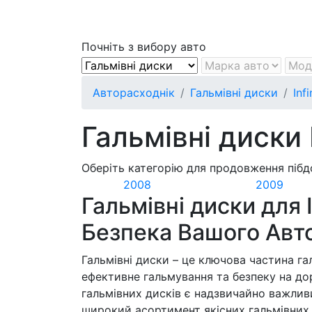
Почніть з вибору авто
Авторасходнік
Гальмівні диски
Infi
Гальмівні диски I
Оберіть категорію для продовження пібд
2008
2009
Гальмівні диски для In
Безпека Вашого Авт
Гальмівні диски – це ключова частина га
ефективне гальмування та безпеку на доро
гальмівних дисків є надзвичайно важлив
широкий асортимент якісних гальмівних ди