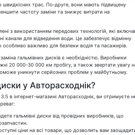
до швидкісних трас. По-друге, вони мають підвищену
меншити частоту заміни та знижує витрати на
облені з використанням передових технологій, які включ
ні канали для відведення води. Це забезпечує відмінну
о особливо важливо для безпеки водія та пасажирів.
заміна гальмівних дисків є необхідністю. Виробники
ні 20 000-30 000 км пробігу, а також звертати увагу н
поможе уникнути серйозних проблем у майбутньому.
диски у Авторасходнік?
X 3.5 в інтернет-магазині Авторасходнік, ви отримуєте н
реваг:
дете гальмівні диски від провідних виробників, що
озапчастин.
тупні ціни на всі товари, що дозволить вам заощадит