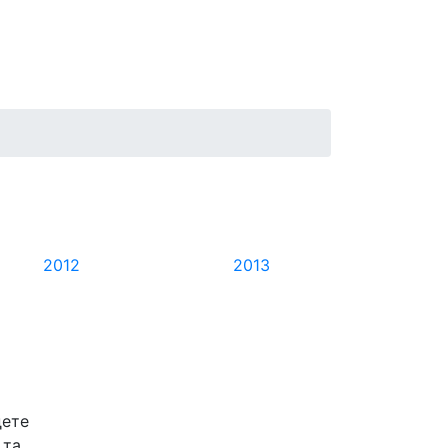
2012
2013
дете
 та