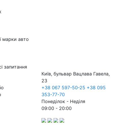
к
ї марки авто
сі запитання
Київ, бульвар Вацлава Гавела,
23
бо
+38 067 597-50-25
+38 095
р
353-77-70
Понеділок - Неділя
09:00 - 20:00