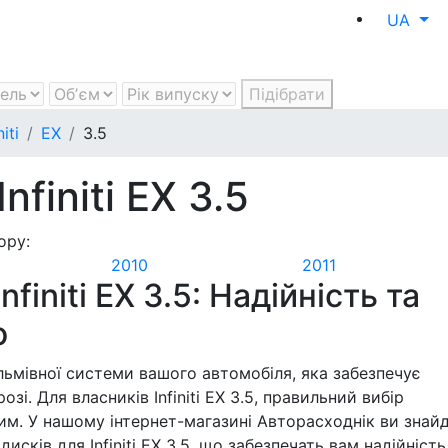
UA
Підібрати
niti
EX
3.5
nfiniti EX 3.5
ору:
2010
2011
finiti EX 3.5: Надійність та
о
льмівної системи вашого автомобіля, яка забезпечує
зі. Для власників Infiniti EX 3.5, правильний вибір
им. У нашому інтернет-магазині Авторасходнік ви знай
сків для Infiniti EX 3.5, що забезпечать вам надійність