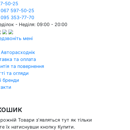
97-50-25
 067 597-50-25
 095 353-77-70
ділок - Неділя: 09:00 - 20:00
едзвоніть мені
 Авторасходнік
тавка та оплата
нтія та повернення
ті та огляди
і бренди
такти
кошик
орожній
Товари зʼявляться тут як тільки
те їх натиснувши кнопку Купити.