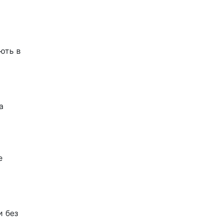
ають в
а
е
и без