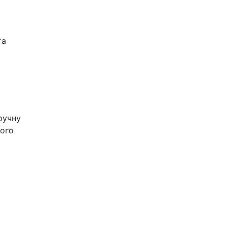
та
ручну
шого