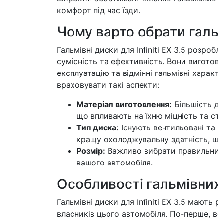
комфорт під час їзди.
Чому варто обрати гальмі
Гальмівні диски для Infiniti EX 3.5 розр
сумісність та ефективність. Вони вигото
експлуатацію та відмінні гальмівні хара
враховувати такі аспекти:
Матеріал виготовлення:
Більшість д
що впливають на їхню міцність та ст
Тип диска:
Існують вентильовані та
кращу охолоджувальну здатність, щ
Розмір:
Важливо вибрати правильний
вашого автомобіля.
Особливості гальмівних д
Гальмівні диски для Infiniti EX 3.5 мают
власників цього автомобіля. По-перше, 