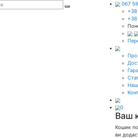
067 5
+38
+38
Поне
Пер
Про
Дос
Гара
Стат
Наш
Кон
0
Ваш 
Кошик п
ви додас