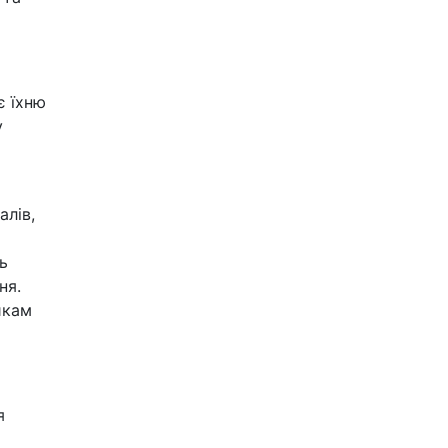
є їхню
у
алів,
ь
ня.
икам
я