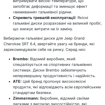
витримувати високі температури, що
запобігає деформації та зменшує ефект
«вимивання» гальмівної рідини.
Сприяють тривалій експлуатації:
Якісні
гальмівні диски розраховані на великий пробіг,
що знижує витрати на їх заміну.
Вибираючи гальмівні диски для Jeep Grand
Cherokee SRT 6.4, звертайте увагу на бренди, які
зарекомендували себе на ринку. Серед них:
Brembo:
Відомий виробник, який
спеціалізується на спортивних гальмівних
системах. Диски Brembo забезпечують
неперевершену продуктивність і надійність.
ATE:
Цей бренд пропонує високоякісні
продукти, які відповідають всім європейським
стандартам безпеки.
Zimmermann:
Виробник, відомий своїми
дисками з високою зносостійкістю, які