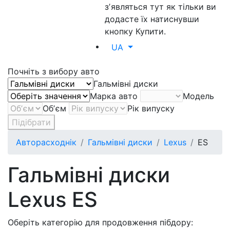
зʼявляться тут як тільки ви
додасте їх натиснувши
кнопку Купити.
UA
Почніть з вибору авто
Гальмівні диски
Марка авто
Модель
Обʼєм
Рік випуску
Підібрати
Авторасходнік
Гальмівні диски
Lexus
ES
Гальмівні диски
Lexus ES
Оберіть категорію для продовження пібдору: