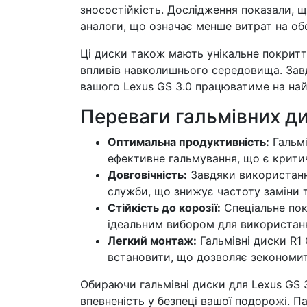
зносостійкість. Дослідження показали, щ
аналоги, що означає менше витрат на об
Ці диски також мають унікальне покриття
впливів навколишнього середовища. Зав
вашого Lexus GS 3.0 працюватиме на най
Переваги гальмівних ди
Оптимальна продуктивність:
Гальмі
ефективне гальмування, що є крити
Довговічність:
Завдяки використанню
служби, що знижує частоту заміни 
Стійкість до корозії:
Спеціальне пок
ідеальним вибором для використанн
Легкий монтаж:
Гальмівні диски R1
встановити, що дозволяє зекономит
Обираючи гальмівні диски для Lexus GS 3
впевненість у безпеці вашої подорожі. П