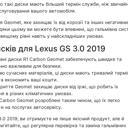
о такі диски мають більший термін служби, ніж звичайн
слуговування вашого автомобіля.
 Geomet, яке захищає їх від корозії та інших негативн
дяки цьому ви можете бути впевнені, що гальмівна сис
вищому рівні навіть у найскладніших умовах.
сків для Lexus GS 3.0 2019
вні диски R1 Carbon Geomet забезпечують швидке та
чно важливим для безпеки.
 сучасних матеріалів, ці диски мають тривалий термі
та економить ваші кошти.
риття Geomet захищає диски від іржі, що робить їх
я в різних кліматичних умовах.
 Carbon Geomet розроблені таким чином, що їх легко
и на послугах автосервісу.
.0 2019, ви отримуєте не лише якісний продукт, але й
ам'ятайте, що регулярна перевірка та заміна гальмівних