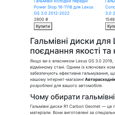
Гальмівні колодки передні
Галь
Power Stop 16-1118
для Lexus
Conc
GS 3.0 2012-2022
3.0 
2800 ₴
1548
Купити
Куп
Гальмівні диски для 
поєднання якості та 
Якщо ви є власником Lexus GS 3.0 2019, 
відмінному стані. Одним із ключових ком
забезпечують ефективне гальмування, що
нашому інтернет-магазині
Авторасходні
розроблені для вашого автомобіля.
Чому обирати гальмівні
Гальмівні диски R1 Carbon Geomet — це п
матеріали. Вони виготовлені за спеціальн