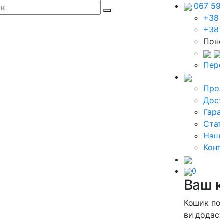
067 5
+38
+38
Поне
Пер
Про
Дос
Гара
Стат
Наш
Кон
0
Ваш 
Кошик п
ви додас