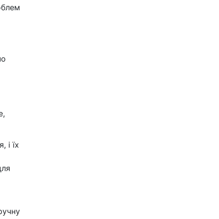
облем
но
е,
 і їх
для
ручну