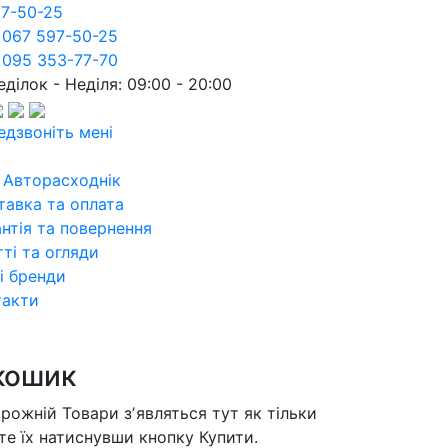
97-50-25
 067 597-50-25
 095 353-77-70
ділок - Неділя: 09:00 - 20:00
едзвоніть мені
 Авторасходнік
тавка та оплата
нтія та повернення
ті та огляди
і бренди
такти
кошик
орожній
Товари зʼявляться тут як тільки
те їх натиснувши кнопку Купити.