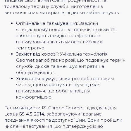
завдяки своїй винятковій продуктивності та
тривалому терміну служби. Виготовлені з
високоякісних матеріалів, ці диски забезпечують:
Оптимальне гальмування:
Завдяки
спеціальному покриттю, гальмівні диски R1
забезпечують швидке та ефективне
гальмування навіть в умовах високих
температур.
Захист від корозії:
Унікальна технологія
Geomet запобігає корозії, що подовжує термін
служби дисків та зменшує витрати на
обслуговування.
Зниження шуму:
Диски розроблені таким
чином, щоб мінімізувати шум під час
гальмування, що робить поїздку
комфортнішою.
Гальмівні диски R1 Carbon Geomet підходять для
Lexus GS 4.5 2014
, забезпечуючи ідеальне
поєднання якості та доступної ціни. Вони пройшли
численні тестування, що підтверджує їхню