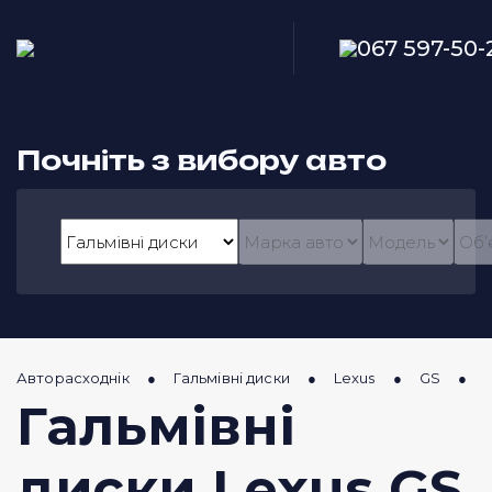
067 597-50-
Почніть з вибору авто
Авторасходнік
Гальмівні диски
Lexus
GS
4
Гальмівні
диски Lexus GS