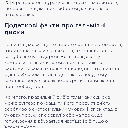
2014
розроблені з урахуванням усіх цих факторів,
що робить їх відмінним вибором для кожного
автовласника.
Додаткові факти про гальмівні
диски
Гальмівні диски - це не просто частини автомобіля,
а критично важливі елементи, які впливають на
вашу безпеку на дорозі. Вони працюють у
комплексі з іншими елементами гальмівної
системи, такими як гальмівні колодки та гальмівна
рідина. З часом диски підлягають зносу, тому
важливо регулярно їх перевіряти та замінювати
при необхідності.
Крім того, правильний вибір гальмівних дисків
може суттєво покращити його продуктивність,
особливо в екстремальних умовах. Наприклад, в
умовах гірських перевалів або на треку, де
гальмування відбувається частіше і з більшою
інтенсивністю.