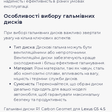
надійність і ефективність в різних умовах
експлуатації.
Особливості вибору гальмівних
дисків
При виборі гальмівних дисків важливо звертати
увагу на кілька ключових аспектів:
Тип диска:
Дискові гальма можуть бути
вентиляційними або непроточними.
Вентиляційні диски забезпечують краще
охолодження і більш ефективне гальмування.
Матеріал:
Різні матеріали, такі як чавун, сталь
або композитні сплави, впливають на вагу,
міцність і терміни служби дисків.
Сумісність:
Переконайтеся, що обрані диски
ідеально підходять для вашої моделі
автомобіля, щоб гарантувати максимальну
безпеку та продуктивність.
Гальмівні диски R1 Carbon Geomet для
Lexus GS 4.5