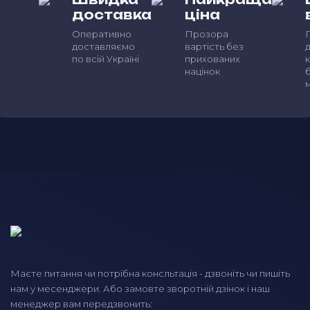
доставка
ціна
Оперативно
Прозора
Г
доставляємо
вартість без
по всій Україні
прихованих
націнок
б
Маєте питання чи потрібна консльтація - дзвоніть чи пишіть
нам у месенджери. Або замовте зворотній дзінок і наш
менеджер вам передзвонить: