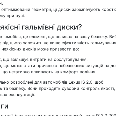
и.
оптимізованій геометрії, ці диски забезпечують корот
ку при русі.
кісні гальмівні диски?
автомобіля, це елемент, що впливає на вашу безпеку. Ви
е від цього залежить не лише ефективність гальмування
 неякісних дисків може призвести до:
, що збільшує витрати на обслуговування.
, що може стати причиною небезпечних ситуацій на до
я, що негативно впливають на комфорт водіння.
льно розроблені для автомобілів Lexus IS 2.0, щоб
 та безпеку. Вони проходять суворий контроль якості,
вах експлуатації.
аги
тегорії, ідеально підходять для моделей Lexus IS 2.0 20