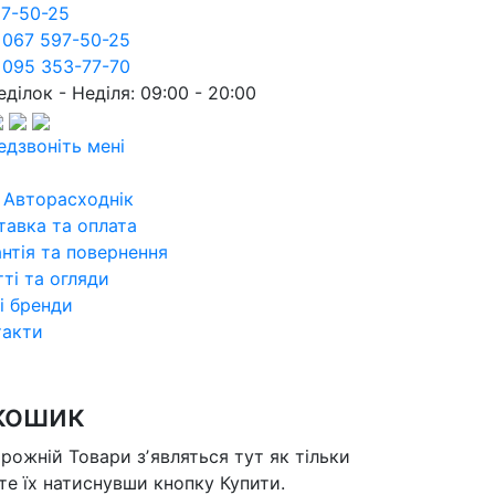
97-50-25
 067 597-50-25
 095 353-77-70
ділок - Неділя: 09:00 - 20:00
едзвоніть мені
 Авторасходнік
тавка та оплата
нтія та повернення
ті та огляди
і бренди
такти
кошик
орожній
Товари зʼявляться тут як тільки
те їх натиснувши кнопку Купити.