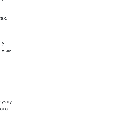
ах.
 У
 усім
ручну
шого