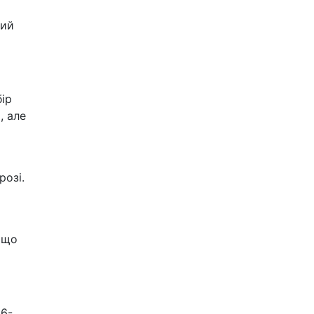
кий
бір
, але
розі.
 що
06-