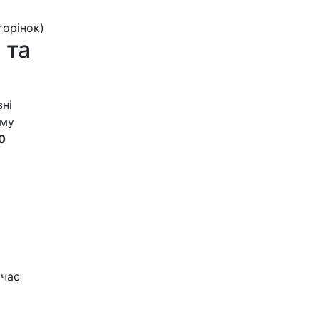
сторінок)
 та
вні
ому
0
 час