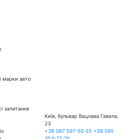
к
ї марки авто
сі запитання
Київ, бульвар Вацлава Гавела,
23
бо
+38 067 597-50-25
+38 095
р
353-77-70