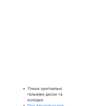
Тільки оригінальні
гальмівні диски та
колодки
Про Авторасходнік