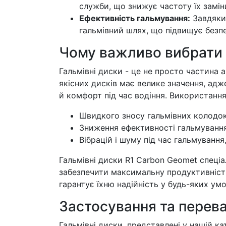
служби, що знижує частоту їх замін
Ефективність гальмування:
Завдяки 
гальмівний шлях, що підвищує безпе
Чому важливо вибрати я
Гальмівні диски - це не просто частина 
якісних дисків має велике значення, адж
й комфорт під час водіння. Використання
Швидкого зносу гальмівних колодок
Зниження ефективності гальмування
Вібрацій і шуму під час гальмуванн
Гальмівні диски R1 Carbon Geomet спеціа
забезпечити максимальну продуктивність
гарантує їхню надійність у будь-яких умо
Застосування та перев
Гальмівні диски, представлені у нашій ка