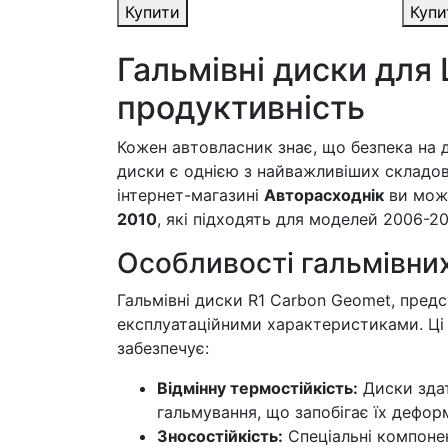
Купити
Купи
Гальмівні диски для 
продуктивність
Кожен автовласник знає, що безпека на д
диски є однією з найважливіших складов
інтернет-магазині
Авторасходнік
ви може
2010
, які підходять для моделей 2006-20
Особливості гальмівних
Гальмівні диски R1 Carbon Geomet, пред
експлуатаційними характеристиками. Ці 
забезпечує:
Відмінну термостійкість:
Диски здат
гальмування, що запобігає їх деформ
Зносостійкість:
Спеціальні компонен