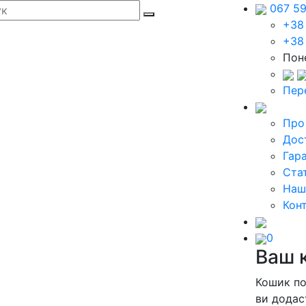
067 5
+38
+38
Поне
Пер
Про
Дос
Гара
Стат
Наш
Кон
0
Ваш 
Кошик п
ви додас