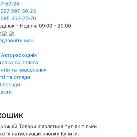
97-50-25
 067 597-50-25
 095 353-77-70
ділок - Неділя: 09:00 - 20:00
едзвоніть мені
 Авторасходнік
тавка та оплата
нтія та повернення
ті та огляди
і бренди
такти
кошик
орожній
Товари зʼявляться тут як тільки
те їх натиснувши кнопку Купити.