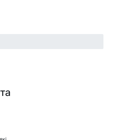
 та
у
які