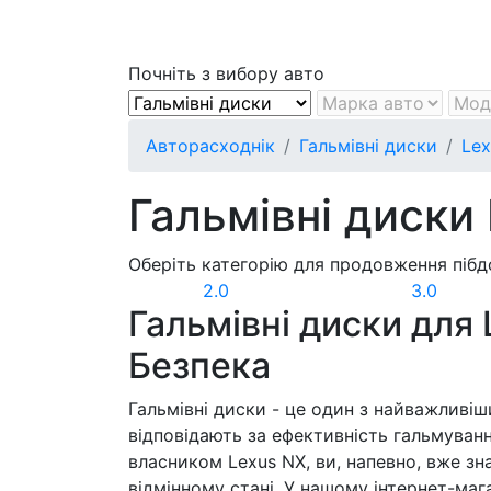
Почніть з вибору авто
Авторасходнік
Гальмівні диски
Lex
Гальмівні диски
Оберіть категорію для продовження пібд
2.0
3.0
Гальмівні диски для 
Безпека
Гальмівні диски - це один з найважливіш
відповідають за ефективність гальмуванн
власником Lexus NX, ви, напевно, вже зн
відмінному стані. У нашому інтернет-маг