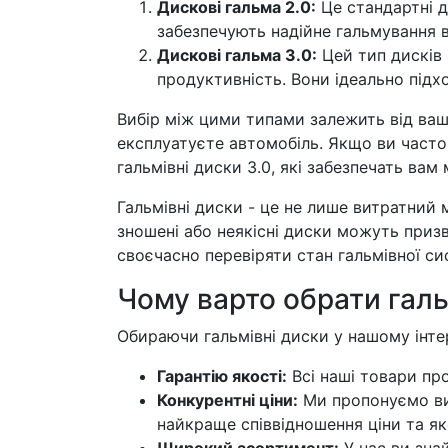
Дискові гальма 2.0:
Це стандартні д
забезпечують надійне гальмування в
Дискові гальма 3.0:
Цей тип дисків 
продуктивність. Вони ідеально підхо
Вибір між цими типами залежить від ваш
експлуатуєте автомобіль. Якщо ви часто 
гальмівні диски 3.0, які забезпечать вам
Гальмівні диски - це не лише витратний м
зношені або неякісні диски можуть приз
своєчасно перевіряти стан гальмівної си
Чому варто обрати галь
Обираючи гальмівні диски у нашому інте
Гарантію якості:
Всі наші товари пр
Конкурентні ціни:
Ми пропонуємо виг
найкраще співвідношення ціни та як