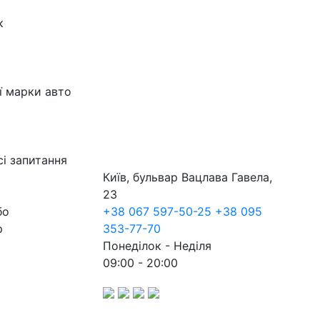
к
ї марки авто
сі запитання
Київ, бульвар Вацлава Гавела,
23
бо
+38 067 597-50-25
+38 095
р
353-77-70
Понеділок - Неділя
09:00 - 20:00