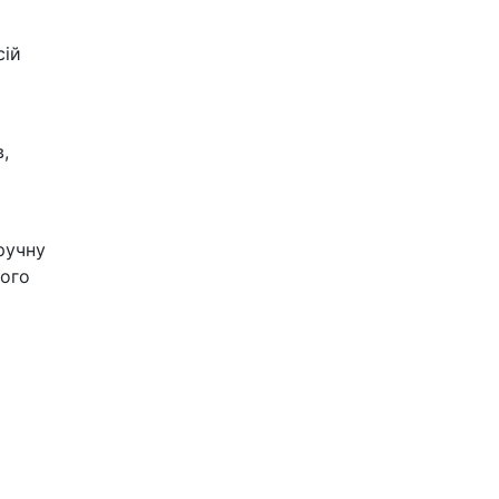
сій
,
ручну
шого