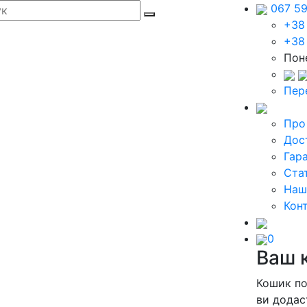
067 5
+38
+38
Поне
Пер
Про
Дос
Гара
Стат
Наш
Кон
0
Ваш 
Кошик п
ви додас