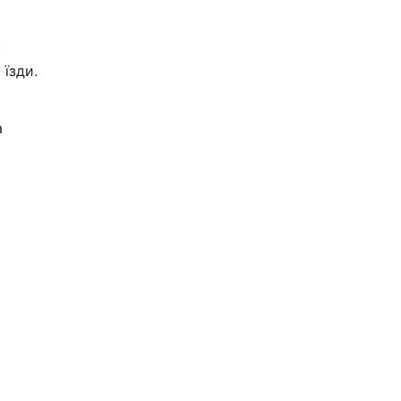
у
 їзди.
а