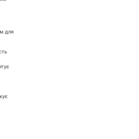
ом для
сть
нтує
жує