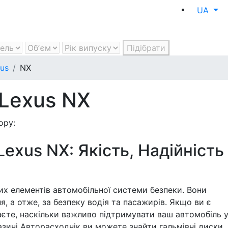
UA
Підібрати
us
NX
 Lexus NX
ору:
Lexus NX: Якість, Надійність
их елементів автомобільної системи безпеки. Вони
я, а отже, за безпеку водія та пасажирів. Якщо ви є
аєте, наскільки важливо підтримувати ваш автомобіль 
азині Авторасходнік ви можете знайти гальмівні диски, 