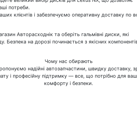
йдете великий вибір дисків для Lexus NX, що дозволяє
аші потреби.
ших клієнтів і забезпечуємо оперативну доставку по в
агазин Авторасходнік та оберіть гальмівні диски, які
ду. Безпека на дорозі починається з якісних компонентів
Чому нас обирають
ропонуємо надійні автозапчастини, швидку доставку, з
ату і професійну підтримку — все, що потрібно для ва
комфорту і безпеки.