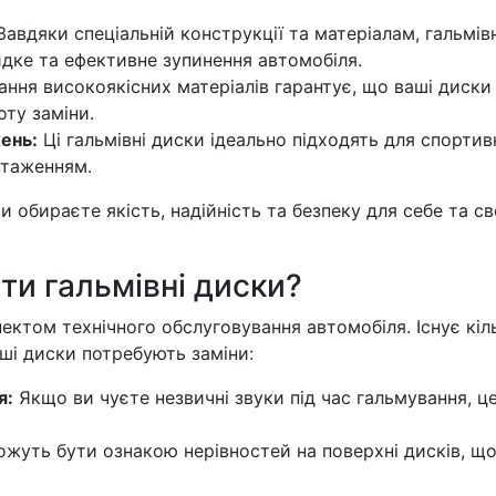
авдяки спеціальній конструкції та матеріалам, гальмівн
дке та ефективне зупинення автомобіля.
ння високоякісних матеріалів гарантує, що ваші диски
ту заміни.
ень:
Ці гальмівні диски ідеально підходять для спортив
нтаженням.
 обираєте якість, надійність та безпеку для себе та св
ти гальмівні диски?
ектом технічного обслуговування автомобіля. Існує кіл
аші диски потребують заміни:
я:
Якщо ви чуєте незвичні звуки під час гальмування, ц
ожуть бути ознакою нерівностей на поверхні дисків, щ