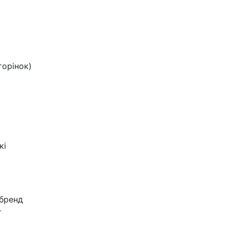
сторінок)
кі
 бренд
у