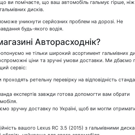
о ви помічаєте, що ваш автомобіль гальмує гірше, ніж
гальмівних дисків.
поможе уникнути серйозних проблем на дорозі. Не
авдання будь-якого водія.
магазині Авторасходнік?
опонуємо не тільки широкий асортимент гальмівних ди
тоспроможні ціни та зручні умови доставки. Ми дбаємо 
щий сервіс:
и проходять ретельну перевірку на відповідність станд
нда експертів завжди готова допомогти вам обрати
мобіля.
мо зручну доставку по Україні, щоб ви могли отримат
дійність вашого Lexus RC 3.5 (2015) з гальмівними диск