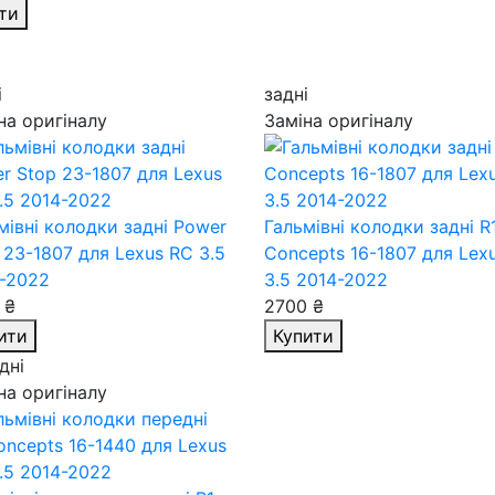
ти
і
задні
на оригіналу
Заміна оригіналу
мівні колодки задні Power
Гальмівні колодки задні R
 23-1807
для Lexus RC 3.5
Concepts 16-1807
для Lex
-2022
3.5 2014-2022
 ₴
2700 ₴
ити
Купити
дні
на оригіналу