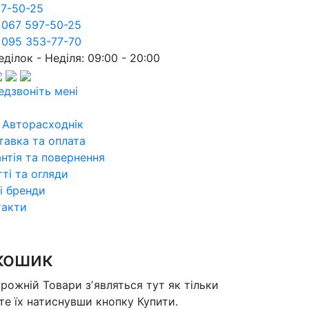
97-50-25
 067 597-50-25
 095 353-77-70
ділок - Неділя: 09:00 - 20:00
едзвоніть мені
 Авторасходнік
тавка та оплата
нтія та повернення
ті та огляди
і бренди
такти
кошик
орожній
Товари зʼявляться тут як тільки
те їх натиснувши кнопку Купити.