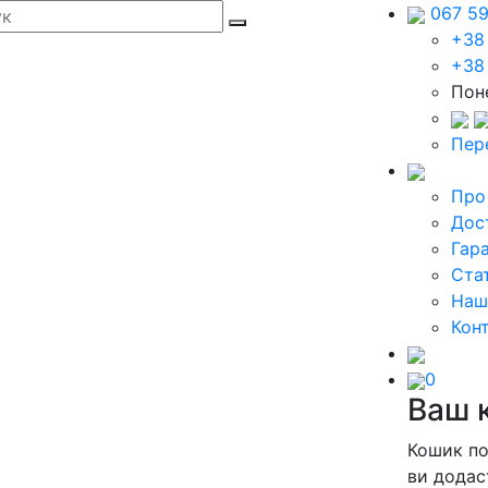
067 5
+38
+38
Поне
Пер
Про
Дос
Гара
Стат
Наш
Кон
0
Ваш 
Кошик п
ви додас