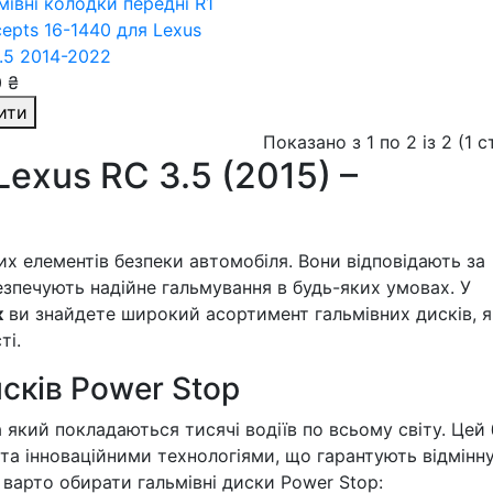
мівні колодки передні R1
epts 16-1440
для Lexus
.5 2014-2022
 ₴
ити
Показано з 1 по 2 із 2 (1 
Lexus RC 3.5 (2015) –
х елементів безпеки автомобіля. Вони відповідають за
безпечують надійне гальмування в будь-яких умовах. У
к
ви знайдете широкий асортимент гальмівних дисків, я
ті.
сків Power Stop
а який покладаються тисячі водіїв по всьому світу. Цей
а інноваційними технологіями, що гарантують відмінн
 варто обирати гальмівні диски Power Stop: