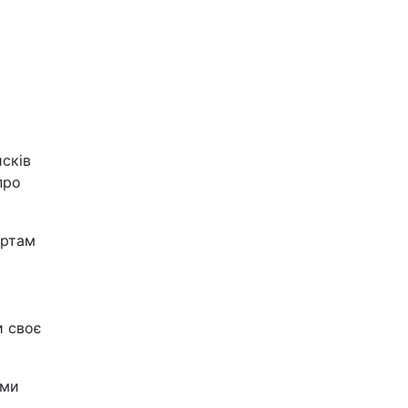
сків
про
артам
и своє
ами