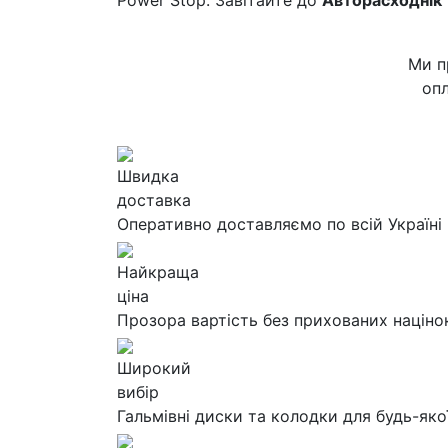
Power Stop. Завітайте до
Авторасходнік
Ми п
опл
Швидка
доставка
Оперативно доставляємо по всій Україні
Найкраща
ціна
Прозора вартість без прихованих націно
Широкий
вибір
Гальмівні диски та колодки для будь-яко