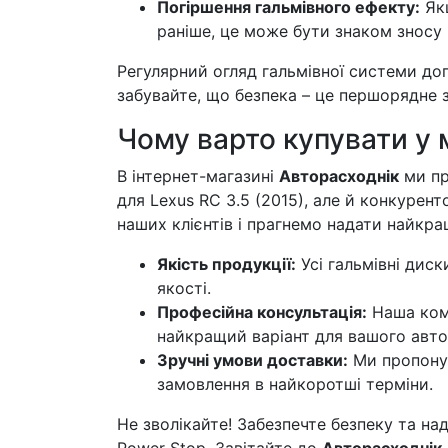
Погіршення гальмівного ефекту:
Якщ
раніше, це може бути знаком зносу 
Регулярний огляд гальмівної системи до
забувайте, що безпека – це першорядне з
Чому варто купувати у 
В інтернет-магазині
Авторасходнік
ми пр
для Lexus RC 3.5 (2015), але й конкурен
наших клієнтів і прагнемо надати найкра
Якість продукції:
Усі гальмівні диск
якості.
Професійна консультація:
Наша кома
найкращий варіант для вашого авто
Зручні умови доставки:
Ми пропонує
замовлення в найкоротші терміни.
Не зволікайте! Забезпечте безпеку та на