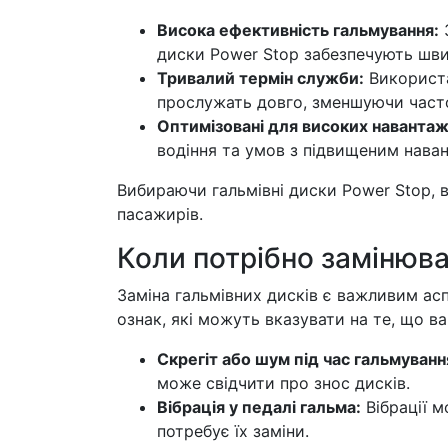
Висока ефективність гальмування:
З
диски Power Stop забезпечують шви
Тривалий термін служби:
Використа
прослужать довго, зменшуючи часто
Оптимізовані для високих навантаж
водіння та умов з підвищеним нава
Вибираючи гальмівні диски Power Stop, ви
пасажирів.
Коли потрібно замінюва
Заміна гальмівних дисків є важливим асп
ознак, які можуть вказувати на те, що в
Скрегіт або шум під час гальмуванн
може свідчити про знос дисків.
Вібрація у педалі гальма:
Вібрації м
потребує їх заміни.