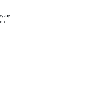
ручну
шого