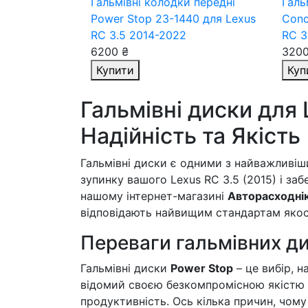
Гальмівні колодки передні
Галь
Power Stop 23-1440
для Lexus
Conc
RC 3.5 2014-2022
RC 3
6200 ₴
3200
Купити
Куп
Гальмівні диски для 
Надійність та Якість
Гальмівні диски є одними з найважливіши
зупинку вашого Lexus RC 3.5 (2015) і за
нашому інтернет-магазині
Авторасходні
відповідають найвищим стандартам якос
Переваги гальмівних ди
Гальмівні диски
Power Stop
– це вибір, н
відомий своєю безкомпромісною якістю т
продуктивність. Ось кілька причин, чому