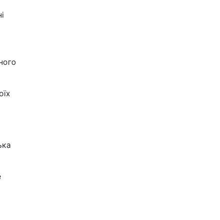
і
ного
оїх
ька
е
о