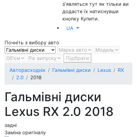
зʼявляться тут як тільки ви
додасте їх натиснувши
кнопку Купити.
UA
Почніть з вибору авто
Підібрати
Авторасходнік
Гальмівні диски
Lexus
RX
2.0
2018
Гальмівні диски
Lexus RX 2.0 2018
задні
Заміна оригіналу