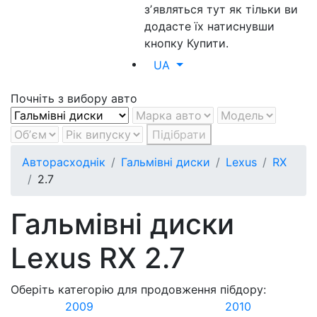
зʼявляться тут як тільки ви
додасте їх натиснувши
кнопку Купити.
UA
Почніть з вибору авто
Підібрати
Авторасходнік
Гальмівні диски
Lexus
RX
2.7
Гальмівні диски
Lexus RX 2.7
Оберіть категорію для продовження пібдору:
2009
2010