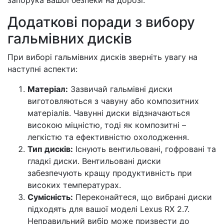
запорука вашої безпеки на дорозі.
Додаткові поради з вибору
гальмівних дисків
При виборі гальмівних дисків зверніть увагу на
наступні аспекти:
Матеріал:
Зазвичай гальмівні диски
виготовляються з чавуну або композитних
матеріалів. Чавунні диски відзначаються
високою міцністю, тоді як композитні –
легкістю та ефективністю охолодження.
Тип дисків:
Існують вентильовані, гофровані та
гладкі диски. Вентильовані диски
забезпечують кращу продуктивність при
високих температурах.
Сумісність:
Переконайтеся, що вибрані диски
підходять для вашої моделі Lexus RX 2.7.
Неправильний вибір може призвести до