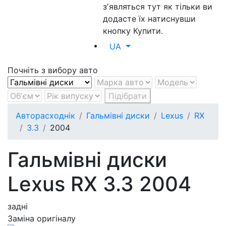
зʼявляться тут як тільки ви
додасте їх натиснувши
кнопку Купити.
UA
Почніть з вибору авто
Підібрати
Авторасходнік
Гальмівні диски
Lexus
RX
3.3
2004
Гальмівні диски
Lexus RX 3.3 2004
задні
Заміна оригіналу