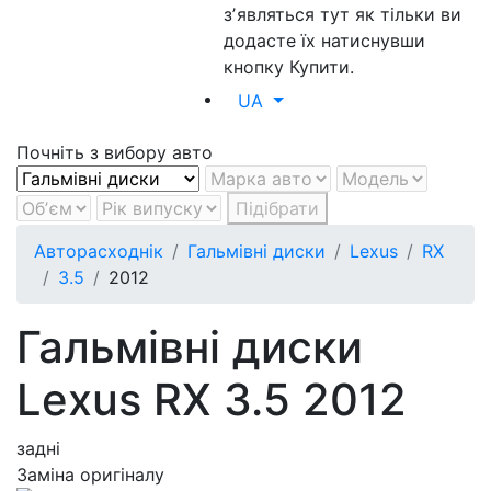
зʼявляться тут як тільки ви
додасте їх натиснувши
кнопку Купити.
UA
Почніть з вибору авто
Підібрати
Авторасходнік
Гальмівні диски
Lexus
RX
3.5
2012
Гальмівні диски
Lexus RX 3.5 2012
задні
Заміна оригіналу