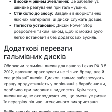
Високим рівнем зчеплення:
Це забезпечує
швидке реагування при гальмуванні.
Стійкістю до зносу:
Завдяки використанню
якісних матеріалів, ці диски служать довше.
Легкістю установки:
Диски Power Stop
розроблені таким чином, щоб їх можна було
легко встановити без додаткових зусиль.
Додаткові переваги
гальмівних дисків
Обираючи гальмівні диски для вашого Lexus RX 3.5
2012, важливо враховувати не тільки бренд, але й
специфікації дисків. Дискові гальма забезпечують
кращу продуктивність у порівнянні з барабанними,
особливо при високих швидкостях. Крім того,
диски швидше охолоджуються, що зменшує ризик
їх перегріву під час інтенсивного використання.
Вибір гальмівних дисків також впливає на