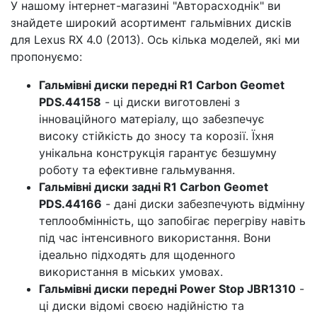
У нашому інтернет-магазині "Авторасходнік" ви
знайдете широкий асортимент гальмівних дисків
для Lexus RX 4.0 (2013). Ось кілька моделей, які ми
пропонуємо:
Гальмівні диски передні R1 Carbon Geomet
PDS.44158
- ці диски виготовлені з
інноваційного матеріалу, що забезпечує
високу стійкість до зносу та корозії. Їхня
унікальна конструкція гарантує безшумну
роботу та ефективне гальмування.
Гальмівні диски задні R1 Carbon Geomet
PDS.44166
- дані диски забезпечують відмінну
теплообмінність, що запобігає перегріву навіть
під час інтенсивного використання. Вони
ідеально підходять для щоденного
використання в міських умовах.
Гальмівні диски передні Power Stop JBR1310
-
ці диски відомі своєю надійністю та