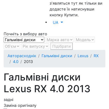
зʼявляться тут як тільки ви
додасте їх натиснувши
кнопку Купити.
UA
Почніть з вибору авто
Підібрати
Авторасходнік
Гальмівні диски
Lexus
RX
4.0
2013
Гальмівні диски
Lexus RX 4.0 2013
задні
Заміна оригіналу