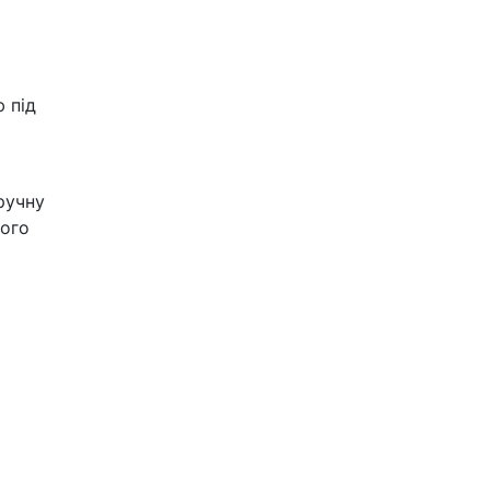
 під
ручну
шого