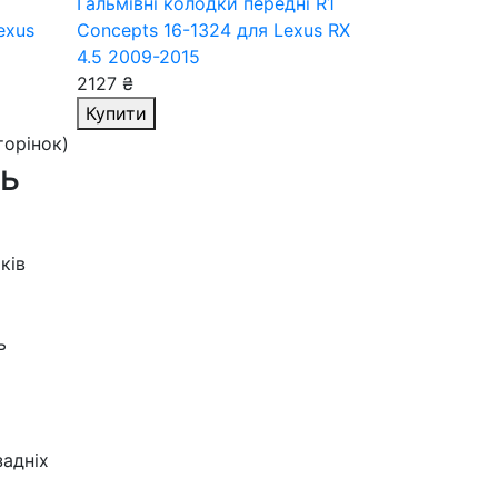
і
Гальмівні колодки передні R1
exus
Concepts 16-1324
для Lexus RX
4.5 2009-2015
2127 ₴
Купити
сторінок)
ть
ків
ь
задніх