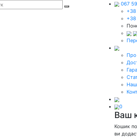
067 5
+38
+38
Поне
Пер
Про
Дос
Гара
Стат
Наш
Кон
0
Ваш 
Кошик п
ви додас