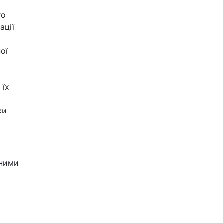
го
ації
ої
 їх
ки
вними