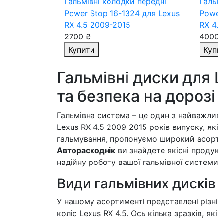
Гальмівні колодки передні
Галь
Power Stop 16-1324
для Lexus
Powe
RX 4.5 2009-2015
RX 4
2700 ₴
4000
Купити
Куп
Гальмівні диски для 
та безпека на дорозі
Гальмівна система – це один з найважли
Lexus RX 4.5 2009-2015 років випуску, я
гальмування, пропонуємо широкий асорти
Авторасходнік
ви знайдете якісні продук
надійну роботу вашої гальмівної системи
Види гальмівних дисків
У нашому асортименті представлені різні 
коліс Lexus RX 4.5. Ось кілька зразків, я