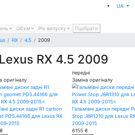
UA
Підібрати
us
RX
4.5
2009
 Lexus RX 4.5 2009
передні
а оригіналу
Заміна оригіналу
івні диски задні R1 carbon
Гальмівні диски передні 
et PDS.44166
для Lexus RX
Stop JBR1310
для Lexus RX
009-2015
2009-2015
₴
6155 ₴