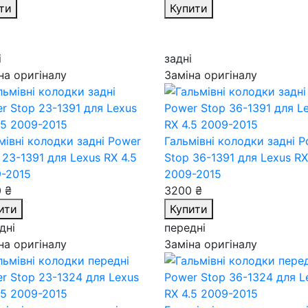
ти
Купити
і
задні
на оригіналу
Заміна оригіналу
мівні колодки задні Power
Гальмівні колодки задні 
 23-1391
для Lexus RX 4.5
Stop 36-1391
для Lexus RX
-2015
2009-2015
 ₴
3200 ₴
ити
Купити
дні
передні
на оригіналу
Заміна оригіналу