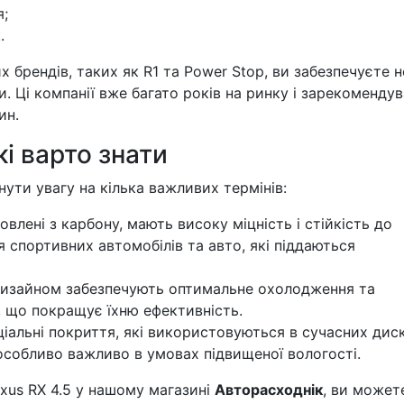
я;
.
 брендів, таких як R1 та Power Stop, ви забезпечуєте н
ди. Ці компанії вже багато років на ринку і зарекоменду
ин.
кі варто знати
нути увагу на кілька важливих термінів:
влені з карбону, мають високу міцність і стійкість до
я спортивних автомобілів та авто, які піддаються
изайном забезпечують оптимальне охолодження та
, що покращує їхню ефективність.
іальні покриття, які використовуються в сучасних диск
особливо важливо в умовах підвищеної вологості.
xus RX 4.5 у нашому магазині
Авторасходнік
, ви может