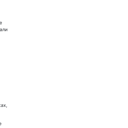
е
вали
ах,
е