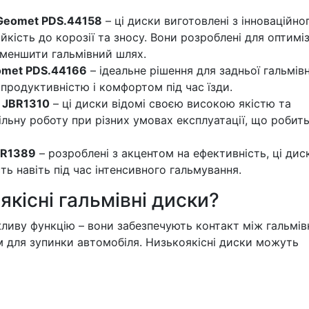
 Geomet PDS.44158
– ці диски виготовлені з інноваційно
йкість до корозії та зносу. Вони розроблені для оптиміз
зменшити гальмівний шлях.
eomet PDS.44166
– ідеальне рішення для задньої гальмівн
продуктивністю і комфортом під час їзди.
p JBR1310
– ці диски відомі своєю високою якістю та
ільну роботу при різних умовах експлуатації, що робить
JBR1389
– розроблені з акцентом на ефективність, ці дис
ть навіть під час інтенсивного гальмування.
кісні гальмівні диски?
ливу функцію – вони забезпечують контакт між гальмі
 для зупинки автомобіля. Низькоякісні диски можуть