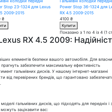
мівні колодки передні
Гальмівні колодки передн
r Stop 23-1324
для Lexus
Power Stop 36-1324
для L
.5 2009-2015
RX 4.5 2009-2015
 ₴
4100 ₴
ити
Купити
Показано з 1 по 4 із 4 (1 
Lexus RX 4.5 2009: Надійніс
віших елементів безпеки вашого автомобіля. Для власни
кі прагнуть забезпечити максимальну ефективність
мент гальмівних дисків. У нашому інтернет-магазині
ти від перевірених брендів, що гарантовано забезпечат
.
моделі гальмівних дисків, що підходять для передніх і 
кі можуть зацікавити вас: