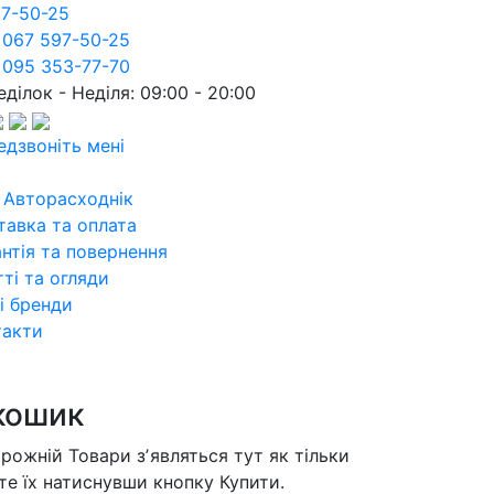
97-50-25
 067 597-50-25
 095 353-77-70
ділок - Неділя: 09:00 - 20:00
едзвоніть мені
 Авторасходнік
тавка та оплата
нтія та повернення
ті та огляди
і бренди
такти
кошик
орожній
Товари зʼявляться тут як тільки
те їх натиснувши кнопку Купити.