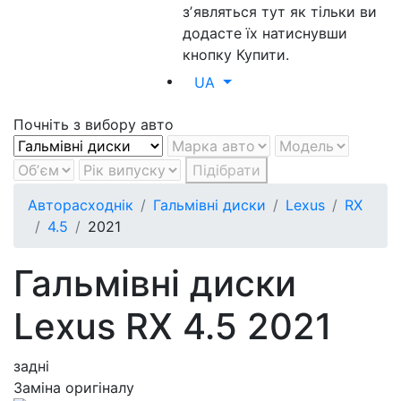
зʼявляться тут як тільки ви
додасте їх натиснувши
кнопку Купити.
UA
Почніть з вибору авто
Підібрати
Авторасходнік
Гальмівні диски
Lexus
RX
4.5
2021
Гальмівні диски
Lexus RX 4.5 2021
задні
Заміна оригіналу