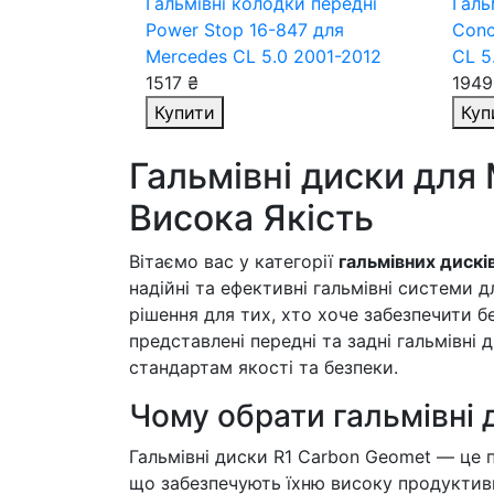
Гальмівні колодки передні
Галь
Power Stop 16-847
для
Conc
Mercedes CL 5.0 2001-2012
CL 5
1517 ₴
1949
Купити
Куп
Гальмівні диски для 
Висока Якість
Вітаємо вас у категорії
гальмівних дискі
надійні та ефективні гальмівні системи 
рішення для тих, хто хоче забезпечити б
представлені передні та задні гальмівні
стандартам якості та безпеки.
Чому обрати гальмівні 
Гальмівні диски R1 Carbon Geomet — це 
що забезпечують їхню високу продуктивні