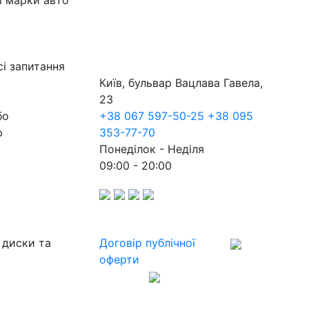
ї марки авто
сі запитання
Київ, бульвар Вацлава Гавела,
23
бо
+38 067 597-50-25
+38 095
р
353-77-70
Понеділок - Неділя
09:00 - 20:00
 диски та
Договір публічної
оферти