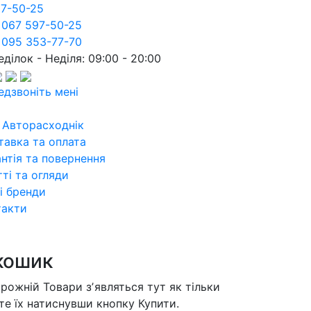
97-50-25
 067 597-50-25
 095 353-77-70
ділок - Неділя: 09:00 - 20:00
едзвоніть мені
 Авторасходнік
тавка та оплата
нтія та повернення
ті та огляди
і бренди
такти
кошик
орожній
Товари зʼявляться тут як тільки
те їх натиснувши кнопку Купити.