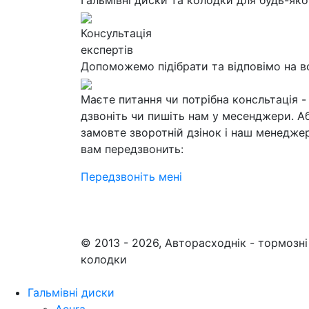
Гальмівні диски та колодки для будь-яко
Консультація
експертів
Допоможемо підібрати та відповімо на в
Маєте питання чи потрібна консльтація -
дзвоніть чи пишіть нам у месенджери. А
замовте зворотній дзінок і наш менедже
вам передзвонить:
Передзвоніть мені
© 2013 - 2026, Авторасходнік - тормозні
колодки
Гальмівні диски