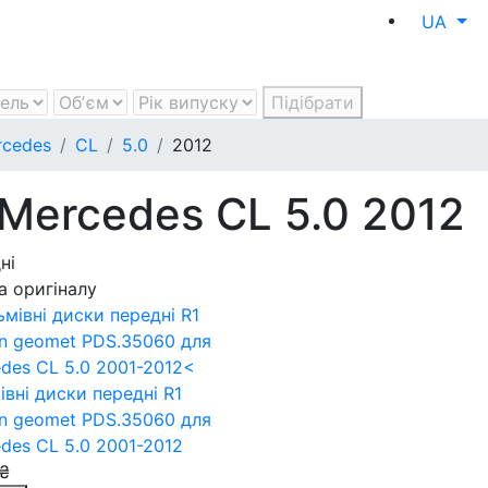
UA
Підібрати
rcedes
CL
5.0
2012
 Mercedes CL 5.0 2012
ні
а оригіналу
івні диски передні R1
on geomet PDS.35060
для
des CL 5.0 2001-2012
₴