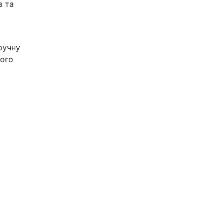
з та
ручну
шого