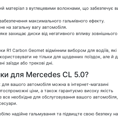
й матеріал з вуглецевими волокнами, що забезпечує в
абезпечення максимального гальмівного ефекту.
не на загальну вагу автомобіля.
яке захищає диски від негативного впливу зовнішнього
ки R1 Carbon Geomet відмінним вибором для водіїв, які
використовувати не тільки для щоденних поїздок, але й 
і заїзди або трекові дні.
ски для Mercedes CL 5.0?
t для вашого автомобіля можна в інтернет-магазині
тоспроможні ціни, а також гарантуємо високу якість
е все необхідне для обслуговування вашого автомобіля,
сесуари.
обілю надійне гальмування та підвищте свою безпеку на