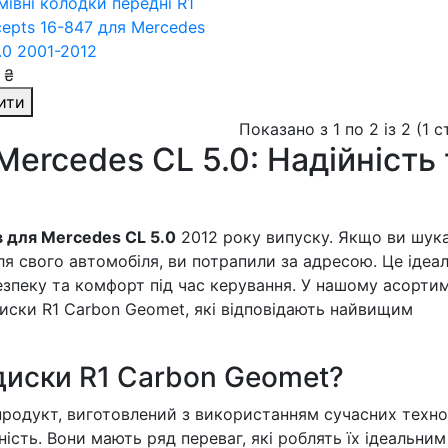
мівні колодки передні R1
epts 16-847
для Mercedes
.0 2001-2012
 ₴
ити
Показано з 1 по 2 із 2 (1 
Mercedes CL 5.0: Надійність 
в для Mercedes CL 5.0
2012 року випуску. Якщо ви шук
для свого автомобіля, ви потрапили за адресою. Це ідеа
езпеку та комфорт під час керування. У нашому асортим
 диски R1 Carbon Geomet, які відповідають найвищим
диски R1 Carbon Geomet?
продукт, виготовлений з використанням сучасних техно
сть. Вони мають ряд переваг, які роблять їх ідеальним