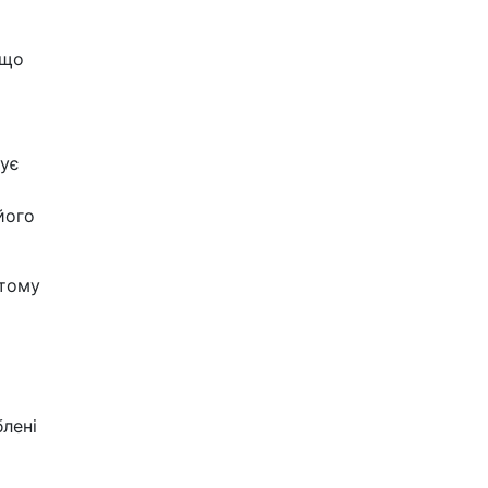
 що
щує
його
 тому
блені