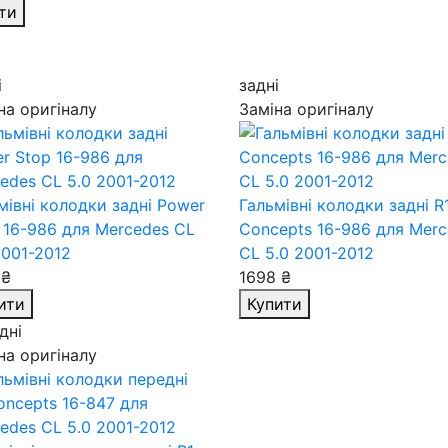
ти
і
задні
на оригіналу
Заміна оригіналу
мівні колодки задні Power
Гальмівні колодки задні R
 16-986
для Mercedes CL
Concepts 16-986
для Merc
2001-2012
CL 5.0 2001-2012
 ₴
1698 ₴
ити
Купити
дні
на оригіналу