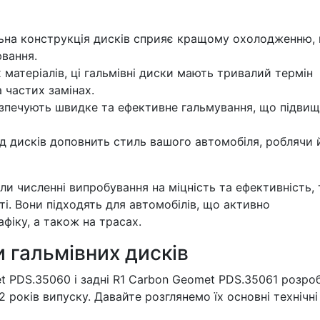
ьна конструкція дисків сприяє кращому охолодженню,
ювання.
 матеріалів, ці гальмівні диски мають тривалий термін
 частих замінах.
зпечують швидке та ефективне гальмування, що підви
д дисків доповнить стиль вашого автомобіля, роблячи 
ли численні випробування на міцність та ефективність,
ті. Вони підходять для автомобілів, що активно
фіку, а також на трасах.
и гальмівних дисків
t PDS.35060 і задні R1 Carbon Geomet PDS.35061 розро
 років випуску. Давайте розглянемо їх основні технічні