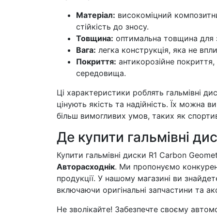
Матеріал:
високоміцний композитни
стійкість до зносу.
Товщина:
оптимальна товщина для з
Вага:
легка конструкція, яка не впли
Покриття:
антикорозійне покриття, 
середовища.
Ці характеристики роблять гальмівні дис
цінують якість та надійність. Їх можна 
більш вимогливих умов, таких як спортивн
Де купити гальмівні ди
Купити гальмівні диски R1 Carbon Geome
Авторасходнік
. Ми пропонуємо конкурен
продукції. У нашому магазині ви знайдет
включаючи оригінальні запчастини та ак
Не зволікайте! Забезпечте своєму автом