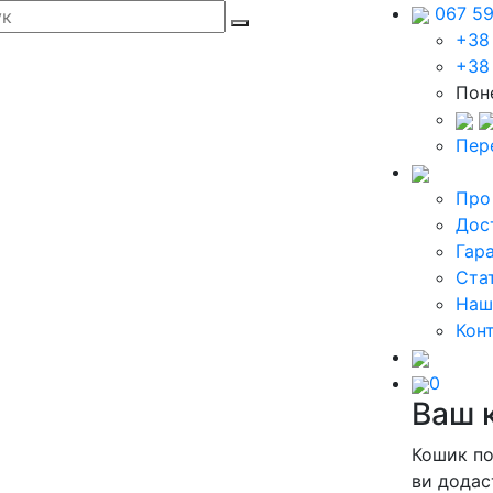
067 5
+38
+38
Поне
Пер
Про
Дос
Гара
Стат
Наш
Кон
0
Ваш 
Кошик п
ви додас