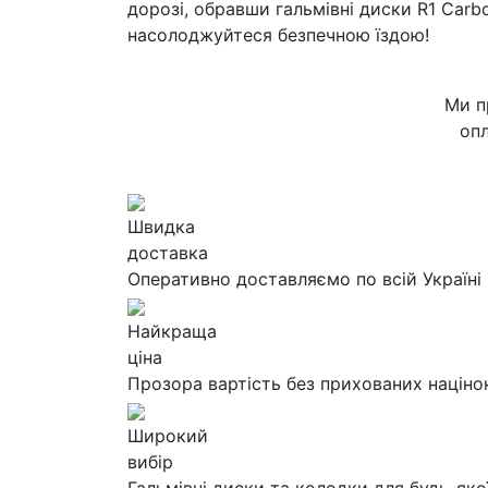
дорозі, обравши гальмівні диски R1 Car
насолоджуйтеся безпечною їздою!
Ми п
опл
Швидка
доставка
Оперативно доставляємо по всій Україні
Найкраща
ціна
Прозора вартість без прихованих націно
Широкий
вибір