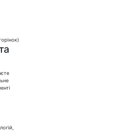
сторінок)
та
аєте
льне
енті
логій,