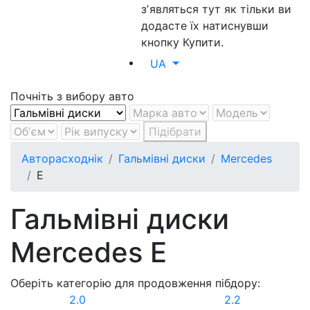
зʼявляться тут як тільки ви
додасте їх натиснувши
кнопку Купити.
UA
Почніть з вибору авто
Підібрати
Авторасходнік
Гальмівні диски
Mercedes
E
Гальмівні диски
Mercedes E
Оберіть категорію для продовження пібдору:
2.0
2.2