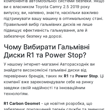
компонентів автомобільної системи безпеки. Якщо
ви є власником Toyota Camry 2.5 2019 року
випуску, ви, напевно, знаєте, наскільки важливо
підтримувати вашу машину в оптимальному стані.
Правильний вибір гальмівних дисків не лише
підвищує ефективність гальмування, але й
забезпечує безпеку на дорозі.
Чому Вибирати Гальмівні
Диски R1 та Power Stop?
У нашому інтернет-магазині Авторасходнік ви
знайдете високоякісні гальмівні диски від
перевірених брендів, таких як
R1
та
Power Stop
. Ці
компанії вже зарекомендували себе на ринку
завдяки своїй надійності та інноваційним
технологіям.
R1 Carbon Geomet
- це новітня розробка, що
забезпечує покращений термін служби та зменшує