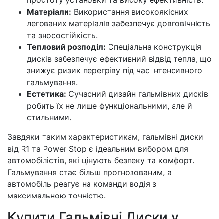
простоту установки та високу ефективність.
Матеріали:
Використання високоякісних
легованих матеріалів забезпечує довговічність
та зносостійкість.
Тепловий розподіл:
Спеціальна конструкція
дисків забезпечує ефективний відвід тепла, що
знижує ризик перегріву під час інтенсивного
гальмування.
Естетика:
Сучасний дизайн гальмівних дисків
робить їх не лише функціональними, але й
стильними.
Завдяки таким характеристикам, гальмівні диски
від R1 та Power Stop є ідеальним вибором для
автомобілістів, які цінують безпеку та комфорт.
Гальмування стає більш прогнозованим, а
автомобіль реагує на команди водія з
максимальною точністю.
Купити Гальмівні Диски у