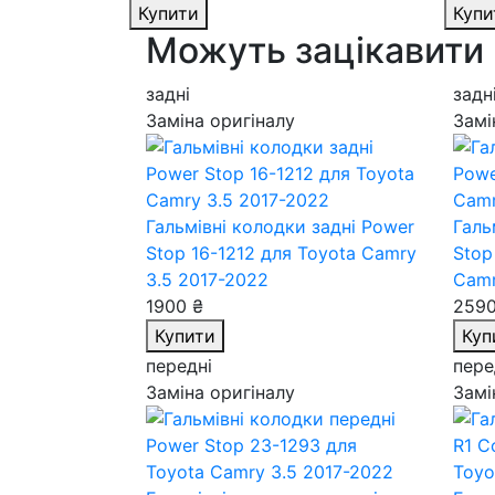
Купити
Купи
Можуть зацікавити
задні
задн
Заміна оригіналу
Замі
Гальмівні колодки задні Power
Галь
Stop 16-1212
для Toyota Camry
Stop
3.5 2017-2022
Camr
1900 ₴
2590
Купити
Куп
передні
пере
Заміна оригіналу
Замі