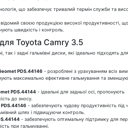
хнологія, що забезпечує тривалий термін служби та вис
 відомий своєю продукцією високої продуктивності, щ
інують швидкість і контроль.
 для Toyota Camry 3.5
 так і задні гальмівні диски, які ідеально підходять дл
 Geomet PDS.44146
- розроблені з урахуванням всіх вим
ечують максимально ефективне гальмування та зменшу
eomet PDS.44144
- ідеальні для задньої осі, пропонують
ість до зносу.
p PDS.44146
- забезпечують чудову продуктивність під 
ьмівний шлях і підвищуючи контроль.
PDS.44144
- забезпечують оптимальну підтримку для пер
ність при гальмуванні.