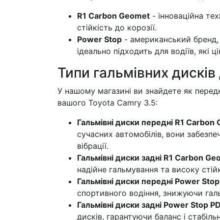
R1 Carbon Geomet
- інноваційна те
стійкість до корозії.
Power Stop
- американський бренд,
ідеально підходить для водіїв, які ц
Типи гальмівних дисків
У нашому магазині ви знайдете як передні,
вашого Toyota Camry 3.5:
Гальмівні диски передні R1 Carbon
сучасних автомобілів, вони забезп
вібрації.
Гальмівні диски задні R1 Carbon G
надійне гальмування та високу стійк
Гальмівні диски передні Power Sto
спортивного водіння, знижуючи гал
Гальмівні диски задні Power Stop 
дисків, гарантуючи баланс і стабіль