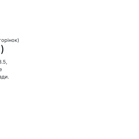
сторінок)
)
.5,
е
зди.