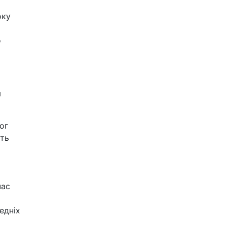
оку
о
я
ог
ють
час
едніх