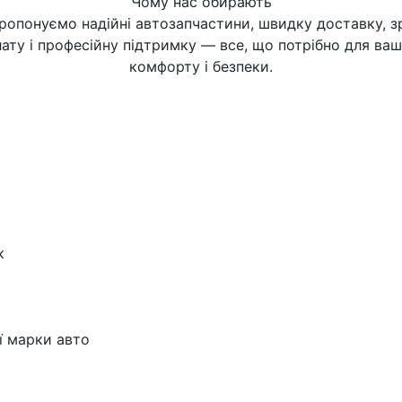
Чому нас обирають
ропонуємо надійні автозапчастини, швидку доставку, з
ату і професійну підтримку — все, що потрібно для ва
комфорту і безпеки.
к
ї марки авто