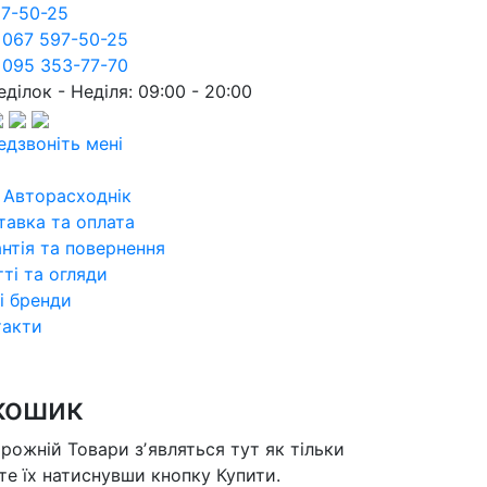
97-50-25
 067 597-50-25
 095 353-77-70
ділок - Неділя: 09:00 - 20:00
едзвоніть мені
 Авторасходнік
тавка та оплата
нтія та повернення
ті та огляди
і бренди
такти
кошик
орожній
Товари зʼявляться тут як тільки
те їх натиснувши кнопку Купити.