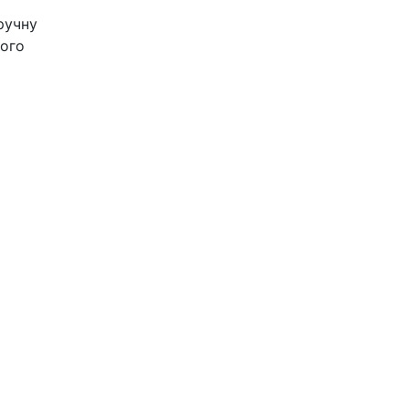
ручну
шого