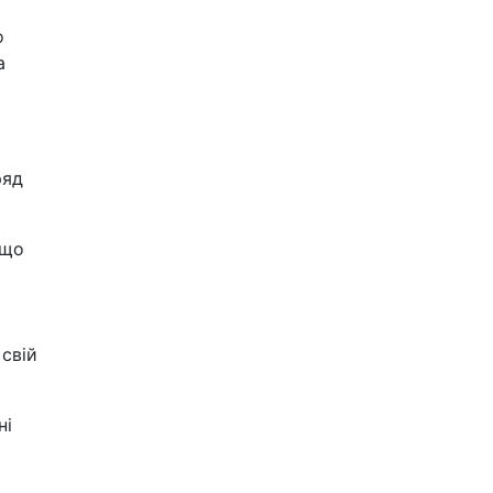
о
а
ряд
 що
свій
ні