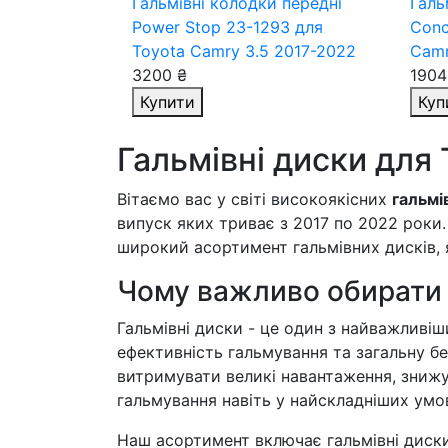
Гальмівні колодки передні
Галь
Power Stop 23-1293
для
Conc
Toyota Camry 3.5 2017-2022
Camr
3200 ₴
1904
Купити
Куп
Гальмівні диски для 
Вітаємо вас у світі високоякісних
гальмі
випуск яких триває з 2017 по 2022 роки
широкий асортимент гальмівних дисків, як
Чому важливо обирати я
Гальмівні диски - це один з найважливіш
ефективність гальмування та загальну без
витримувати великі навантаження, знижу
гальмування навіть у найскладніших умо
Наш асортимент включає гальмівні диски 