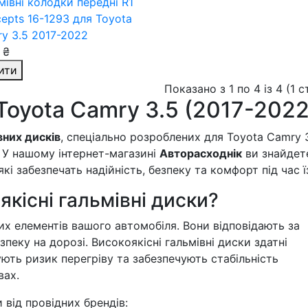
мівні колодки передні R1
epts 16-1293
для Toyota
y 3.5 2017-2022
 ₴
ити
Показано з 1 по 4 із 4 (1 
Toyota Camry 3.5 (2017-2022
вних дисків
, спеціально розроблених для Toyota Camry 3
. У нашому інтернет-магазині
Авторасходнік
ви знайдет
і забезпечать надійність, безпеку та комфорт під час ї
кісні гальмівні диски?
их елементів вашого автомобіля. Вони відповідають за
пеку на дорозі. Високоякісні гальмівні диски здатні
ють ризик перегріву та забезпечують стабільність
вах.
від провідних брендів: