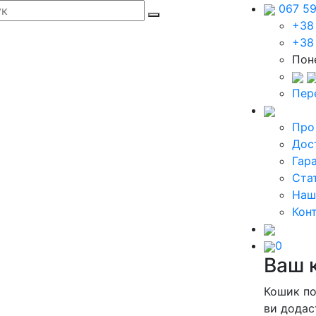
067 5
+38
+38
Поне
Пер
Про
Дос
Гара
Стат
Наш
Кон
0
Ваш 
Кошик п
ви додас