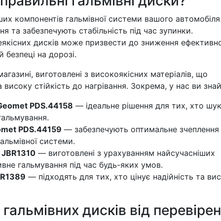
правильні гальмівні диски?
ших компонентів гальмівної системи вашого автомобіля
ня та забезпечують стабільність під час зупинки.
еякісних дисків може призвести до зниження ефективно
 безпеці на дорозі.
агазині, виготовлені з високоякісних матеріалів, що
високу стійкість до нагрівання. Зокрема, у нас ви зна
 Geomet PDS.44158
— ідеальне рішення для тих, хто шу
 гальмування.
eomet PDS.44159
— забезпечують оптимальне зчеплення 
альмівної системи.
p JBR1310
— виготовлені з урахуванням найсучасніших
вне гальмування під час будь-яких умов.
JBR1389
— підходять для тих, хто цінує надійність та ви
гальмівних дисків від перевіре