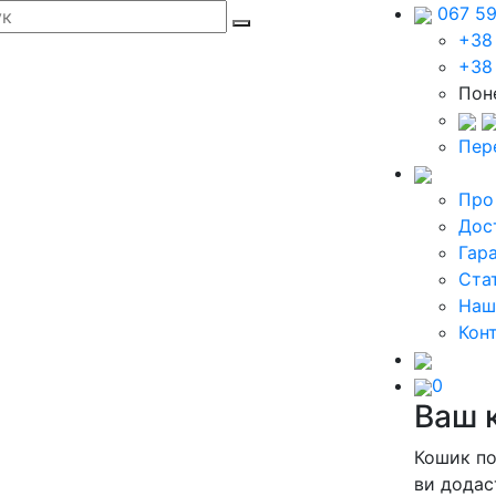
067 5
+38
+38
Поне
Пер
Про
Дос
Гара
Стат
Наш
Кон
0
Ваш 
Кошик п
ви додас