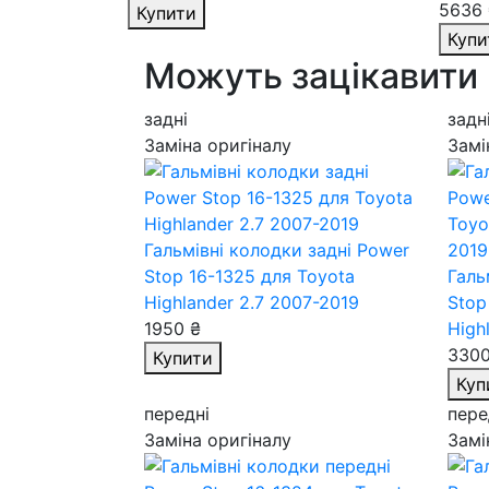
5636 
Купити
Купи
Можуть зацікавити
задні
задн
Заміна оригіналу
Замі
Гальмівні колодки задні Power
Stop 16-1325
для Toyota
Галь
Highlander 2.7 2007-2019
Stop
1950 ₴
High
3300
Купити
Куп
передні
пере
Заміна оригіналу
Замі