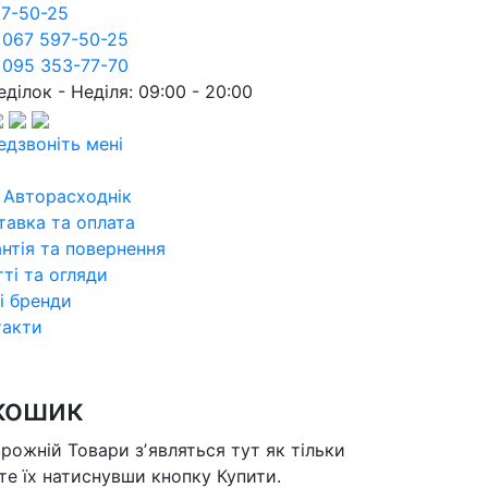
97-50-25
 067 597-50-25
 095 353-77-70
ділок - Неділя: 09:00 - 20:00
едзвоніть мені
 Авторасходнік
тавка та оплата
нтія та повернення
ті та огляди
і бренди
такти
кошик
орожній
Товари зʼявляться тут як тільки
те їх натиснувши кнопку Купити.