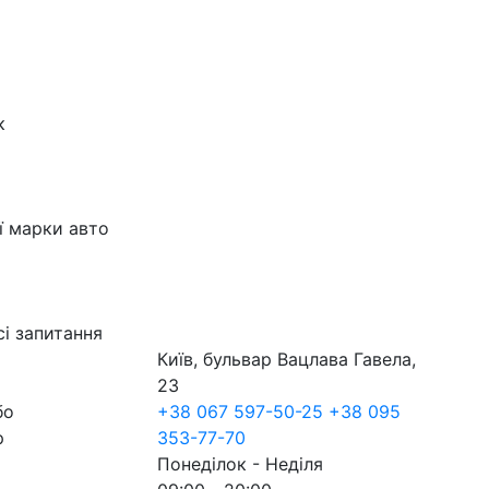
к
ї марки авто
сі запитання
Київ, бульвар Вацлава Гавела,
23
бо
+38 067 597-50-25
+38 095
р
353-77-70
Понеділок - Неділя