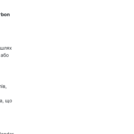
rbon
 шлях
 або
ів,
а, що