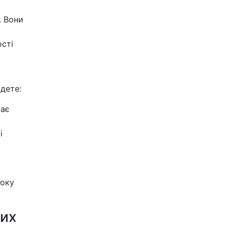
. Вони
сті
йдете:
кає
і
соку
них