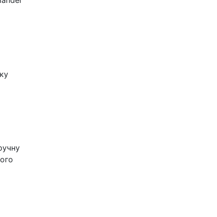
lander
ку
ручну
шого