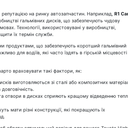
ю репутацією на ринку автозапчастин. Наприклад,
R1 Ca
обництві гальмівних дисків, що забезпечують чудову
мовах. Технології, використовувані у виробництві,
ищити їх термін служби.
ми продуктами, що забезпечують коротший гальмівний
жливо для водіїв, які часто їздять в гірській місцевості
варто враховувати такі фактори, як:
дисків виготовляються зі сталі або композитних матеріал
 довговічність.
 та отвори в дисках сприяють кращому відведенню тепл
жуть мати різні конструкції, які покращують їх
д.