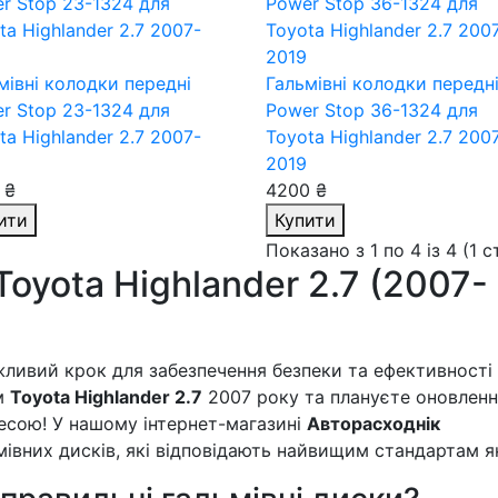
мівні колодки передні
Гальмівні колодки передн
r Stop 23-1324
для
Power Stop 36-1324
для
ta Highlander 2.7 2007-
Toyota Highlander 2.7 200
2019
 ₴
4200 ₴
ити
Купити
Показано з 1 по 4 із 4 (1 
Toyota Highlander 2.7 (2007-
ажливий крок для забезпечення безпеки та ефективності
ом
Toyota Highlander 2.7
2007 року та плануєте оновлен
ресою! У нашому інтернет-магазині
Авторасходнік
вних дисків, які відповідають найвищим стандартам як