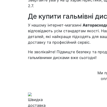
Звертайте увагу на ці характеристики, 
2.7.
Де купити гальмівні дис
У нашому інтернет-магазині
Авторасходн
відповідають усім стандартам якості. Н
деталей, які найкраще підходять для ва
доставку та професійний сервіс.
Не зволікайте! Підвищте безпеку та прод
гальмівними дисками вже сьогодні!
Ми п
опл
Швидка
доставка