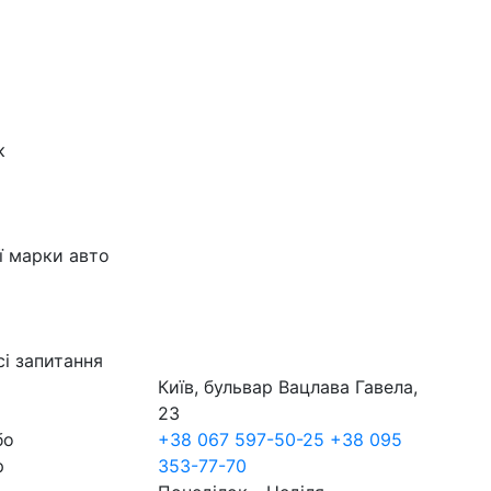
к
ї марки авто
сі запитання
Київ, бульвар Вацлава Гавела,
23
бо
+38 067 597-50-25
+38 095
р
353-77-70