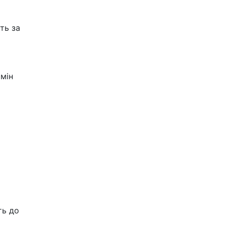
ть за
мін
о
ть до