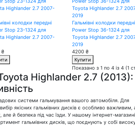
мівні колодки передні
Гальмівні колодки передн
r Stop 23-1324
для
Power Stop 36-1324
для
ta Highlander 2.7 2007-
Toyota Highlander 2.7 200
2019
 ₴
4200 ₴
ити
Купити
Показано з 1 по 4 із 4 (1 
Toyota Highlander 2.7 (2013):
ивність
ладових системи гальмування вашого автомобіля. Для
вибір якісних гальмівних дисків є особливо важливим,
 але й безпека під час їзди. У нашому інтернет-магазин
тимент гальмівних дисків, що поєднують у собі висок