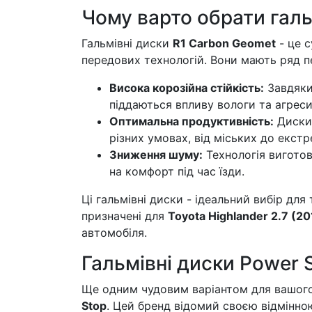
Чому варто обрати галь
Гальмівні диски
R1 Carbon Geomet
- це 
передових технологій. Вони мають ряд 
Висока корозійна стійкість:
Завдяки
піддаються впливу вологи та агрес
Оптимальна продуктивність:
Диски 
різних умовах, від міських до екст
Зниження шуму:
Технологія вигото
на комфорт під час їзди.
Ці гальмівні диски - ідеальний вибір для 
призначені для
Toyota Highlander 2.7 (20
автомобіля.
Гальмівні диски Power S
Ще одним чудовим варіантом для вашого
Stop
. Цей бренд відомий своєю відмінно