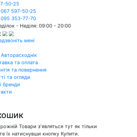
97-50-25
 067 597-50-25
 095 353-77-70
ділок - Неділя: 09:00 - 20:00
едзвоніть мені
 Авторасходнік
тавка та оплата
нтія та повернення
ті та огляди
і бренди
такти
кошик
орожній
Товари зʼявляться тут як тільки
те їх натиснувши кнопку Купити.