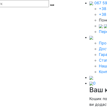
067 5
+38
+38
Поне
Пер
Про
Дос
Гара
Стат
Наш
Кон
0
Ваш 
Кошик п
ви додас