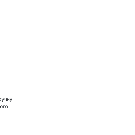
ручну
шого