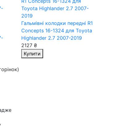
і
Гальмівні колодки передні R1
Concepts 16-1324
для Toyota
7-
Highlander 2.7 2007-2019
2127 ₴
Купити
сторінок)
 адже
і
у