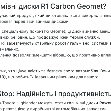
мівні диски R1 Carbon Geomet?
сучасний продукт, який виготовляється з використання
переваг перед звичайними дисками:
 спеціальному покриттю Geomet, ці диски значно менш
ивних речовин, що продовжує їхній термін служби.
R1 забезпечують стабільну роботу гальмівної системи 
ремальних.
влення дозволяє зменшити вібрацію, що позитивно впли
тих, хто цінує якість та безпеку свого автомобіля. Вони
13)
, що робить їх ідеальним рішенням для вашого
top: Надійність і продуктивніст
 Toyota Highlander можуть стати гальмівні диски
Powe
ю репутацією у виробництві автомобільних запчастин,