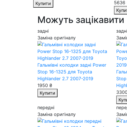
5636 
Купити
Купи
Можуть зацікавити
задні
задн
Заміна оригіналу
Замі
Гальмівні колодки задні Power
Stop 16-1325
для Toyota
Галь
Highlander 2.7 2007-2019
Stop
1950 ₴
High
3300
Купити
Куп
передні
пере
Заміна оригіналу
Замі