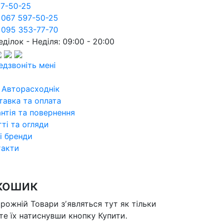
97-50-25
 067 597-50-25
 095 353-77-70
ділок - Неділя: 09:00 - 20:00
едзвоніть мені
 Авторасходнік
тавка та оплата
нтія та повернення
ті та огляди
і бренди
такти
кошик
орожній
Товари зʼявляться тут як тільки
те їх натиснувши кнопку Купити.