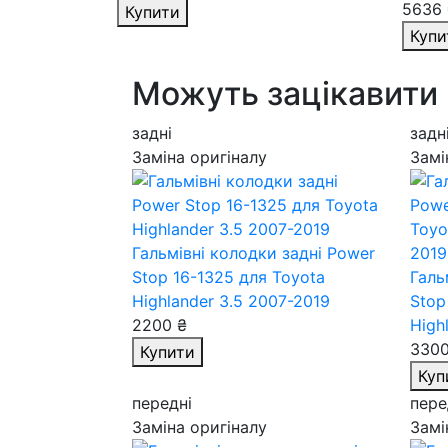
5636 
Купити
Купи
Можуть зацікавити
задні
задн
Заміна оригіналу
Замі
Гальмівні колодки задні Power
Stop 16-1325
для Toyota
Галь
Highlander 3.5 2007-2019
Stop
2200 ₴
High
3300
Купити
Куп
передні
пере
Заміна оригіналу
Замі