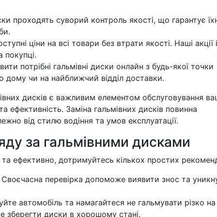
иски проходять суворий контроль якості, що гарантує ї
би.
упні ціни на всі товари без втрати якості. Наші акції 
 покупці.
ти потрібні гальмівні диски онлайн з будь-якої точки
го дому чи на найближчий відділ доставки.
мівних дисків є важливим елементом обслуговування в
та ефективність. Заміна гальмівних дисків повинна
ежно від стилю водіння та умов експлуатації.
ляду за гальмівними дисками
 та ефективно, дотримуйтесь кількох простих рекоменд
Своєчасна перевірка допоможе виявити знос та уникн
йте автомобіль та намагайтеся не гальмувати різко на
 зберегти диски в хорошому стані.