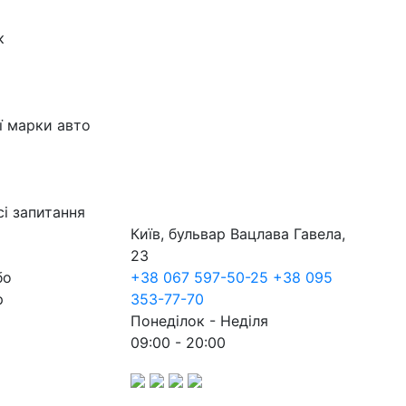
к
ї марки авто
сі запитання
Київ, бульвар Вацлава Гавела,
23
бо
+38 067 597-50-25
+38 095
р
353-77-70
Понеділок - Неділя
09:00 - 20:00