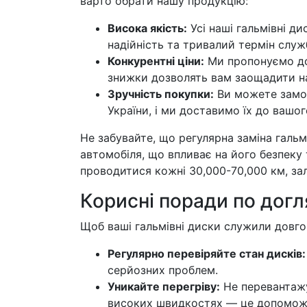
варто обрати нашу продукцію:
Висока якість:
Усі наші гальмівні д
надійність та тривалий термін служ
Конкурентні ціни:
Ми пропонуємо дост
знижки дозволять вам заощадити на
Зручність покупки:
Ви можете замови
України, і ми доставимо їх до вашо
Не забувайте, що регулярна заміна галь
автомобіля, що впливає на його безпеку 
проводитися кожні 30,000-70,000 км, зал
Корисні поради по дог
Щоб ваші гальмівні диски служили довго
Регулярно перевіряйте стан дисків:
серйозних проблем.
Уникайте перегріву:
Не перевантажу
високих швидкостях — це допоможе