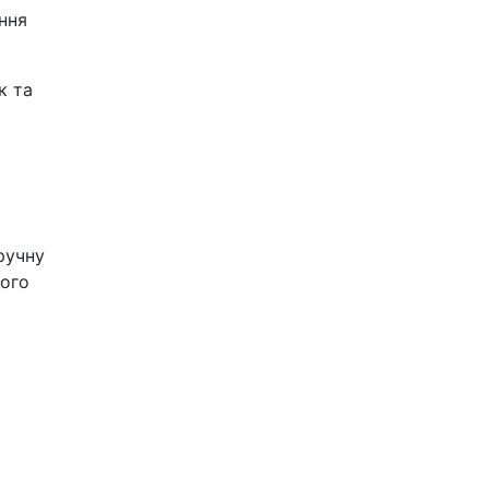
ння
к та
ручну
шого