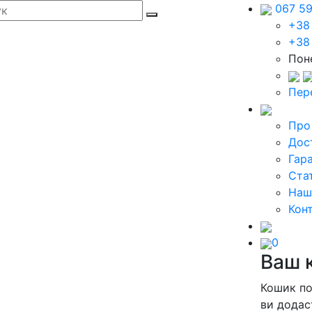
067 5
+38
+38
Поне
Пер
Про
Дос
Гара
Стат
Наш
Кон
0
Ваш 
Кошик п
ви додас