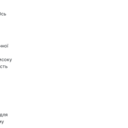
Ось
нної
исоку
ість
 для
му