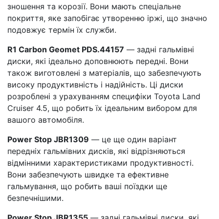
зношення та корозії. Вони мають спеціальне
покриття, яке запобігає утворенню іржі, що значно
подовжує термін їх служби.
R1 Carbon Geomet PDS.44157
— задні гальмівні
диски, які ідеально доповнюють передні. Вони
також виготовлені з матеріалів, що забезпечують
високу продуктивність і надійність. Ці диски
розроблені з урахуванням специфіки Toyota Land
Cruiser 4.5, що робить їх ідеальним вибором для
вашого автомобіля.
Power Stop JBR1309
— це ще один варіант
передніх гальмівних дисків, які відрізняються
відмінними характеристиками продуктивності.
Вони забезпечують швидке та ефективне
гальмування, що робить ваші поїздки ще
безпечнішими.
Power Stop JBR1355
— задні гальмівні диски, які