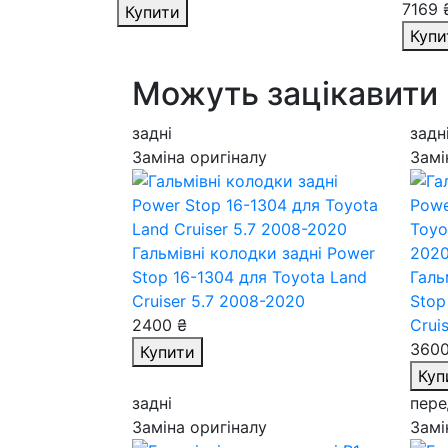
7169 
Купити
Купи
Можуть зацікавити
задні
задн
Заміна оригіналу
Замі
Гальмівні колодки задні Power
Stop 16-1304
для Toyota Land
Галь
Cruiser 5.7 2008-2020
Stop
2400 ₴
Crui
3600
Купити
Куп
задні
пере
Заміна оригіналу
Замі