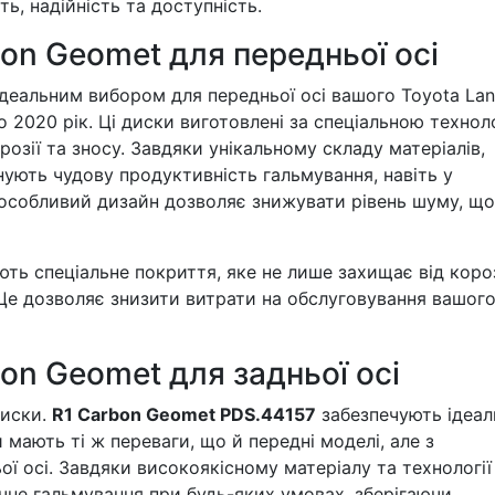
сть, надійність та доступність.
bon Geomet для передньої осі
ідеальним вибором для передньої осі вашого Toyota La
по 2020 рік. Ці диски виготовлені за спеціальною технол
розії та зносу. Завдяки унікальному складу матеріалів,
нують чудову продуктивність гальмування, навіть у
 особливий дизайн дозволяє знижувати рівень шуму, щ
ть спеціальне покриття, яке не лише захищає від короз
Це дозволяє знизити витрати на обслуговування вашог
bon Geomet для задньої осі
диски.
R1 Carbon Geomet PDS.44157
забезпечують ідеал
мають ті ж переваги, що й передні моделі, але з
ї осі. Завдяки високоякісному матеріалу та технології
ечне гальмування при будь-яких умовах, зберігаючи