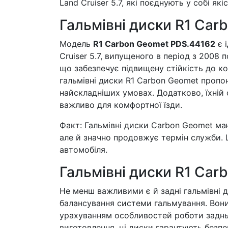
Land Cruiser 5.7, які поєднують у собі які
Гальмівні диски R1 Car
Модель
R1 Carbon Geomet PDS.44162
є 
Cruiser 5.7, випущеного в період з 2008 
що забезпечує підвищену стійкість до ко
гальмівні диски R1 Carbon Geomet пропо
найскладніших умовах. Додатково, їхній
важливо для комфортної їзди.
Факт: Гальмівні диски Carbon Geomet маю
але й значно продовжує термін служби. 
автомобіля.
Гальмівні диски R1 Car
Не менш важливими є й задні гальмівні 
балансування системи гальмування. Вони 
урахуванням особливостей роботи задньо
виготовлення, ці диски гарантують безп