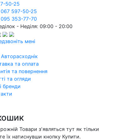
97-50-25
 067 597-50-25
 095 353-77-70
ділок - Неділя: 09:00 - 20:00
едзвоніть мені
 Авторасходнік
тавка та оплата
нтія та повернення
ті та огляди
і бренди
такти
кошик
орожній
Товари зʼявляться тут як тільки
те їх натиснувши кнопку Купити.