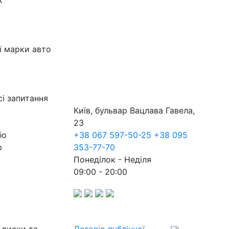
к
ї марки авто
сі запитання
Київ, бульвар Вацлава Гавела,
23
бо
+38 067 597-50-25
+38 095
р
353-77-70
Понеділок - Неділя
09:00 - 20:00