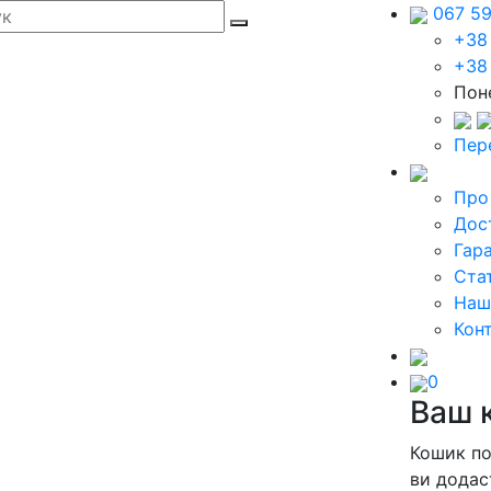
067 5
+38
+38
Поне
Пер
Про
Дос
Гара
Стат
Наш
Кон
0
Ваш 
Кошик п
ви додас