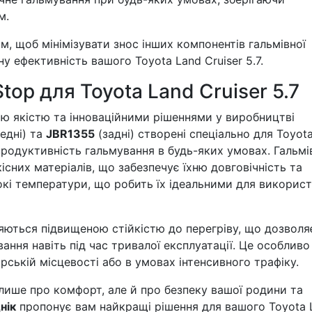
м.
, щоб мінімізувати знос інших компонентів гальмівної
у ефективність вашого Toyota Land Cruiser 5.7.
top для Toyota Land Cruiser 5.7
 якістю та інноваційними рішеннями у виробництві
едні) та
JBR1355
(задні) створені спеціально для Toyot
 продуктивність гальмування в будь-яких умовах. Гальмі
існих матеріалів, що забезпечує їхню довговічність та
сокі температури, що робить їх ідеальними для викорис
няються підвищеною стійкістю до перегріву, що дозволя
ння навіть під час тривалої експлуатації. Це особливо
гірській місцевості або в умовах інтенсивного трафіку.
 лише про комфорт, але й про безпеку вашої родини та
нік
пропонує вам найкращі рішення для вашого Toyota 