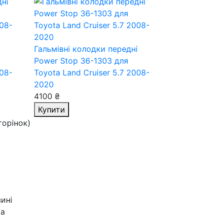
і
Гальмівні колодки передні
Power Stop 36-1303
для
008-
Toyota Land Cruiser 5.7 2008-
2020
4100 ₴
Купити
сторінок)
зині
ta