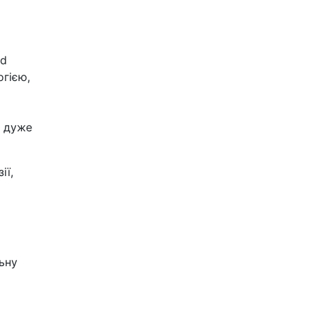
nd
огією,
о дуже
ії,
о
ьну