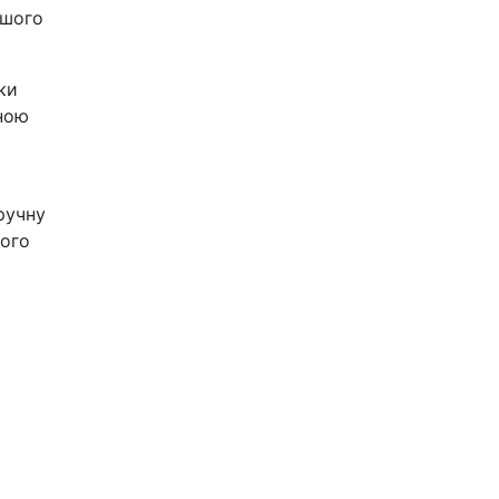
ашого
ки
ною
ручну
шого