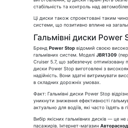
стабільність та контроль над автомобіле
Ці диски також спроектовані таким чином
системи, що позитивно вплине на загальн
Гальмівні диски Power S
Бренд
Power Stop
відомий своєю високою
гальмівних систем. Моделі
JBR1309
(пер
Cruiser 5.7, що забезпечує оптимізовану
диски Power Stop виготовлені з високояк
надійність. Вони здатні витримувати ви
в складних дорожніх умовах.
Факт: Гальмівні диски Power Stop відріз
уникнути зниження ефективності гальмува
актуально для водіїв, які часто їздять в 
Вибір якісних гальмівних дисків — це не
пасажирів. Інтернет-магазин
Авторасход