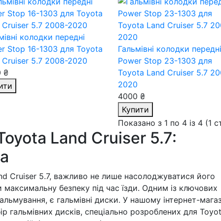
мівні колодки передні
r Stop 16-1303
для Toyota
Гальмівні колодки передн
 Cruiser 5.7 2008-2020
Power Stop 23-1303
для
 ₴
Toyota Land Cruiser 5.7 2
2020
ити
4000 ₴
Купити
Показано з 1 по 4 із 4 (1 
oyota Land Cruiser 5.7:
ка
nd Cruiser 5.7, важливо не лише насолоджуватися його
 максимальну безпеку під час їзди. Одним із ключових
гальмування, є гальмівні диски. У нашому інтернет-мага
р гальмівних дисків, спеціально розроблених для Toyo