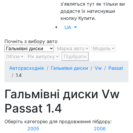
зʼявляться тут як тільки ви
додасте їх натиснувши
кнопку Купити.
UA
Почніть з вибору авто
Підібрати
Авторасходнік
Гальмівні диски
Vw
Passat
1.4
Гальмівні диски Vw
Passat 1.4
Оберіть категорію для продовження пібдору:
2005
2006