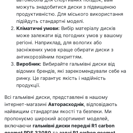
можуть знадобитися диски з підвищеною
продуктивністю. Для міського використання
підійдуть стандартні моделі.
Кліматичні умови:
Вибір матеріалу дисків
може залежати від погодних умов у вашому
регіоні. Наприклад, для вологих або
засніжених умов краще обирати диски з
антикорозійним покриттям.
Виробник:
Вибирайте гальмівні диски від
відомих брендів, які зарекомендували себе на
ринку. Це гарантує якість і надійність
продукції.
Всі гальмівні диски, представлені в нашому
інтернет-магазині
Авторасходнік
, відповідають
найвищим стандартам якості та безпеки. Ми
пропонуємо широкий асортимент моделей,
включаючи
гальмівні диски передні R1 carbon
geomet PDS.33080
та
задні R1 carbon geomet