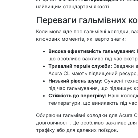
найвищим стандартам якості.
Переваги гальмівних к
Коли мова йде про гальмівні колодки, ва
ключових моментів, які варто знати:
Висока ефективність гальмування:
Н
що особливо важливо під час екстр
Тривалий термін служби:
Завдяки в
Acura CL мають підвищений ресурс,
Низький рівень шуму:
Сучасні техно
під час гальмування, що підвищує к
Стійкість до перегріву:
Наші колодк
температури, що виникають під час
Обираючи гальмівні колодки для Acura CL
довговічності. Це особливо важливо для
трафіку або для далеких поїздок.