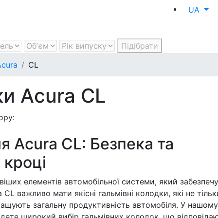
UA
Підібрати
Acura
CL
ки Acura CL
ору:
я Acura CL: Безпека та
 кроці
віших елементів автомобільної системи, який забезпеч
 CL важливо мати якісні гальмівні колодки, які не тільк
кращують загальну продуктивність автомобіля. У нашому
дете широкий вибір гальмівних колодок, що відповіда