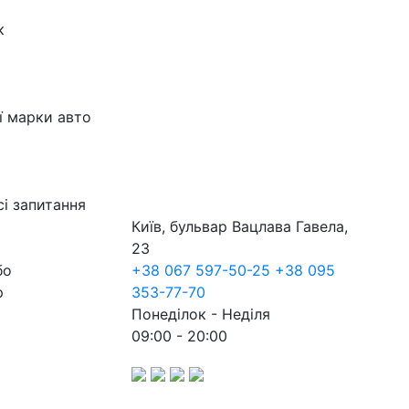
к
ї марки авто
сі запитання
Київ, бульвар Вацлава Гавела,
23
бо
+38 067 597-50-25
+38 095
р
353-77-70
Понеділок - Неділя
09:00 - 20:00