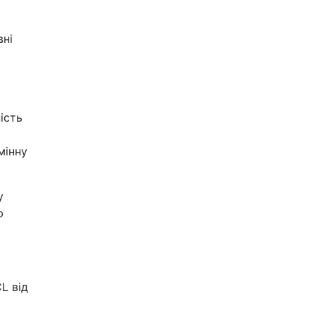
вні
ість
мінну
у
ю
L від