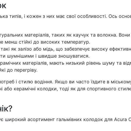
ок
ька типів, і кожен з них має свої особливості. Ось осно
туральних матеріалів, таких як каучук та волокна. Вони
ле менш стійкі до високих температур.
такі як залізо або мідь, що забезпечує високу ефективн
ути шумнішими і швидше зношуватися.
рамічних матеріалів, мають низький рівень шуму та від
кі до перегріву.
отреб і стилю водіння. Якщо ви часто їздите в міськом
ні або керамічні колодки, тоді як для спортивного стил
ік?
є широкий асортимент гальмівних колодок для Acura C