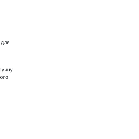
 для
ручну
шого