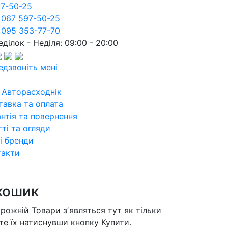
97-50-25
 067 597-50-25
 095 353-77-70
ділок - Неділя: 09:00 - 20:00
едзвоніть мені
 Авторасходнік
тавка та оплата
нтія та повернення
ті та огляди
і бренди
такти
кошик
орожній
Товари зʼявляться тут як тільки
те їх натиснувши кнопку Купити.