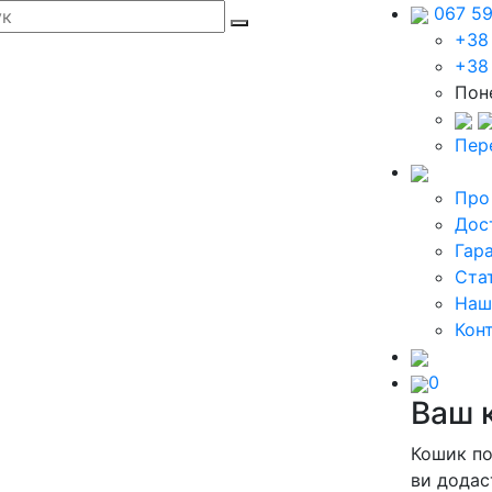
067 5
+38
+38
Поне
Пер
Про
Дос
Гара
Стат
Наш
Кон
0
Ваш 
Кошик п
ви додас