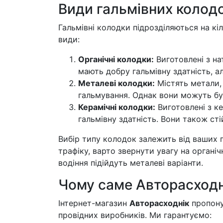
Види гальмівних колод
Гальмівні колодки підрозділяються на кіл
види:
Органічні колодки:
Виготовлені з на
мають добру гальмівну здатність, а
Металеві колодки:
Містять метали, 
гальмування. Однак вони можуть б
Керамічні колодки:
Виготовлені з ке
гальмівну здатність. Вони також стій
Вибір типу колодок залежить від ваших п
трафіку, варто звернути увагу на органіч
водіння підійдуть металеві варіанти.
Чому саме Авторасходн
Інтернет-магазин
Авторасходнік
пропону
провідних виробників. Ми гарантуємо: