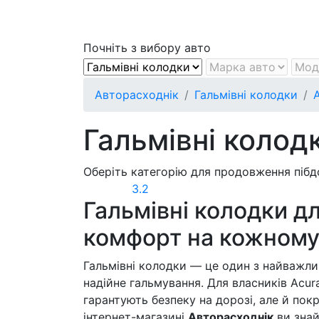
Почніть з вибору авто
Авторасходнік
Гальмівні колодки
Гальмівні колод
Оберіть категорію для продовження пібд
3.2
Гальмівні колодки дл
комфорт на кожному
Гальмівні колодки — це один з найважли
надійне гальмування. Для власників Acura
гарантують безпеку на дорозі, але й по
інтернет-магазині
Авторасходнік
ви знай