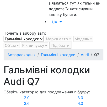
зʼявляться тут як тільки ви
додасте їх натиснувши
кнопку Купити.
UA
Почніть з вибору авто
Підібрати
Авторасходнік
Гальмівні колодки
Audi
Q7
Гальмівні колодки
Audi Q7
Оберіть категорію для продовження пібдору:
2.0
3.0
3.6
4.0