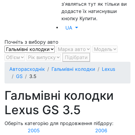
зʼявляться тут як тільки ви
додасте їх натиснувши
кнопку Купити.
UA
Почніть з вибору авто
Підібрати
Авторасходнік
Гальмівні колодки
Lexus
GS
3.5
Гальмівні колодки
Lexus GS 3.5
Оберіть категорію для продовження пібдору:
2005
2006