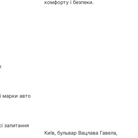
комфорту і безпеки.
к
ї марки авто
сі запитання
Київ, бульвар Вацлава Гавела,