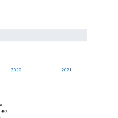
2020
2021
я
ення
е