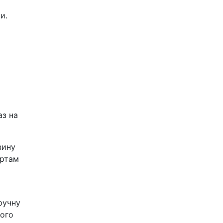
и.
аз на
зину
артам
ручну
шого