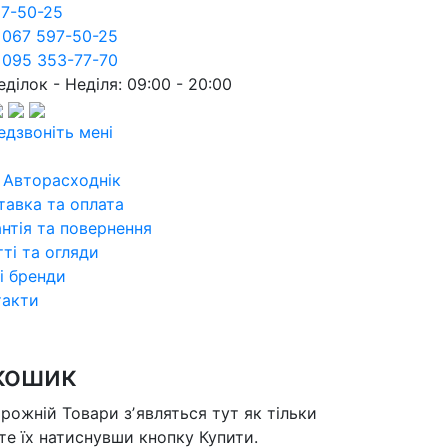
97-50-25
 067 597-50-25
 095 353-77-70
ділок - Неділя: 09:00 - 20:00
едзвоніть мені
 Авторасходнік
тавка та оплата
нтія та повернення
ті та огляди
і бренди
такти
кошик
орожній
Товари зʼявляться тут як тільки
те їх натиснувши кнопку Купити.