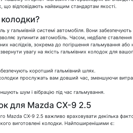
, що відповідають найвищим стандартам якості.
 колодки?
ль у гальмівній системі автомобіля. Вони забезпечують
зволяє зупинити автомобіль. Часом, недбале ставлення
их наслідків, зокрема до погіршення гальмування або 
д звернути увагу на якість гальмівних колодок для вашо
забезпечують коротший гальмівний шлях.
 колодки прослужать вам довший час, зменшуючи витра
ншують шум і вібрацію під час гальмування.
ок для Mazda CX-9 2.5
го Mazda CX-9 2.5 важливо враховувати декілька факто
 якого виготовлені колодки. Найпоширенішими є: