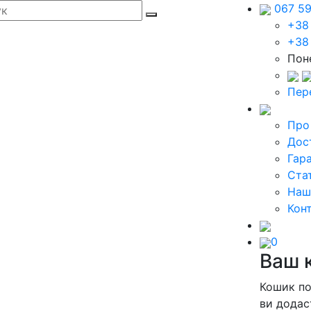
067 5
+38
+38
Поне
Пер
Про
Дос
Гара
Стат
Наш
Кон
0
Ваш 
Кошик п
ви додас