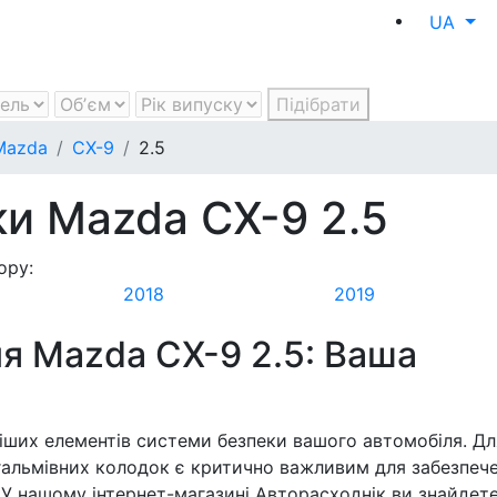
UA
Підібрати
Mazda
CX-9
2.5
ки Mazda CX-9 2.5
ору:
2018
2019
ля Mazda CX-9 2.5: Ваша
віших елементів системи безпеки вашого автомобіля. Дл
х гальмівних колодок є критично важливим для забезпеч
. У нашому інтернет-магазині Авторасходнік ви знайдет