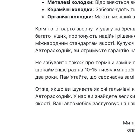
Металеві колодки:
Відрізняються в
Керамічні колодки:
Забезпечують ти
Органічні колодки:
Мають менший зн
Крім того, варто звернути увагу на бренд
багато інших, пропонують надійні рішенн
міжнародним стандартам якості. Купуючи
Авторасходнік, ви отримуєте гарантію на
Не забувайте також про терміни заміни 
щонайменше раз на 10-15 тисяч км пробігу
два роки. Пам'ятайте, що своєчасна замі
Отже, якщо ви шукаєте якісні гальмівні 
Авторасходнік. У нас ви знайдете велики
якості. Ваш автомобіль заслуговує на на
Ми п
опл