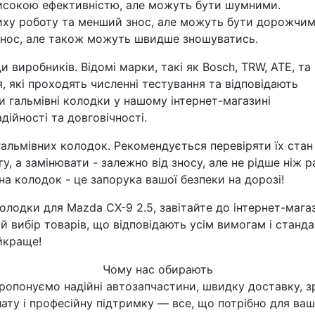
исокою ефективністю, але можуть бути шумними.
ху роботу та менший знос, але можуть бути дорожчим
ос, але також можуть швидше зношуватись.
и виробників. Відомі марки, такі як Bosch, TRW, ATE, та
я, які проходять численні тестування та відповідають
 гальмівні колодки у нашому інтернет-магазині
дійності та довговічності.
гальмівних колодок. Рекомендується перевіряти їх стан
, а замінювати - залежно від зносу, але не рідше ніж р
на колодок - це запорука вашої безпеки на дорозі!
колодки для Mazda CX-9 2.5, завітайте до інтернет-мага
й вибір товарів, що відповідають усім вимогам і станд
йкраще!
Чому нас обирають
ропонуємо надійні автозапчастини, швидку доставку, з
ату і професійну підтримку — все, що потрібно для ва