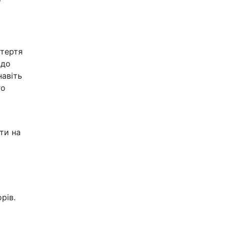
 тертя
 до
навіть
го
ти на
рів.