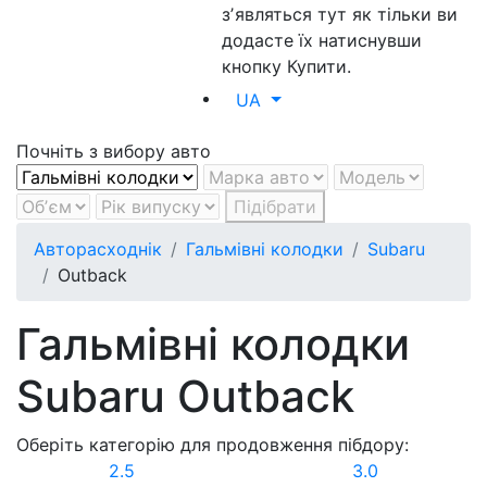
зʼявляться тут як тільки ви
додасте їх натиснувши
кнопку Купити.
UA
Почніть з вибору авто
Підібрати
Авторасходнік
Гальмівні колодки
Subaru
Outback
Гальмівні колодки
Subaru Outback
Оберіть категорію для продовження пібдору:
2.5
3.0