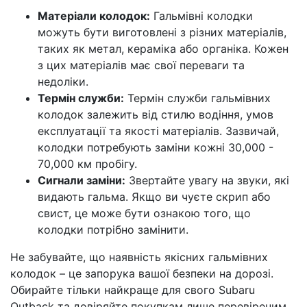
Матеріали колодок:
Гальмівні колодки
можуть бути виготовлені з різних матеріалів,
таких як метал, кераміка або органіка. Кожен
з цих матеріалів має свої переваги та
недоліки.
Термін служби:
Термін служби гальмівних
колодок залежить від стилю водіння, умов
експлуатації та якості матеріалів. Зазвичай,
колодки потребують заміни кожні 30,000 -
70,000 км пробігу.
Сигнали заміни:
Звертайте увагу на звуки, які
видають гальма. Якщо ви чуєте скрип або
свист, це може бути ознакою того, що
колодки потрібно замінити.
Не забувайте, що наявність якісних гальмівних
колодок – це запорука вашої безпеки на дорозі.
Обирайте тільки найкраще для свого Subaru
Outback та довіряйте покупкам лише перевіреним