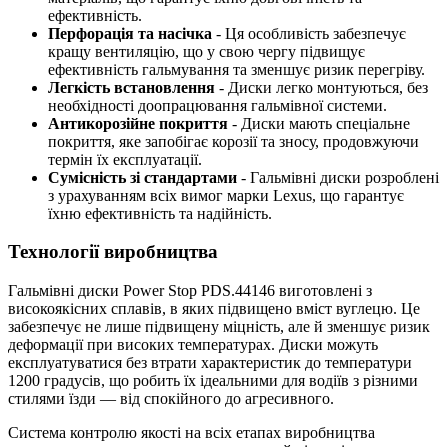
ефективність.
Перфорація та насічка
- Ця особливість забезпечує
кращу вентиляцію, що у свою чергу підвищує
ефективність гальмування та зменшує ризик перегріву.
Легкість встановлення
- Диски легко монтуються, без
необхідності доопрацювання гальмівної системи.
Антикорозійне покриття
- Диски мають спеціальне
покриття, яке запобігає корозії та зносу, продовжуючи
термін їх експлуатації.
Сумісність зі стандартами
- Гальмівні диски розроблені
з урахуванням всіх вимог марки Lexus, що гарантує
їхню ефективність та надійність.
Технології виробництва
Гальмівні диски Power Stop PDS.44146 виготовлені з
високоякісних сплавів, в яких підвищено вміст вуглецю. Це
забезпечує не лише підвищену міцність, але й зменшує ризик
деформації при високих температурах. Диски можуть
експлуатуватися без втрати характеристик до температури
1200 градусів, що робить їх ідеальними для водіїв з різними
стилями їзди — від спокійного до агресивного.
Система контролю якості на всіх етапах виробництва