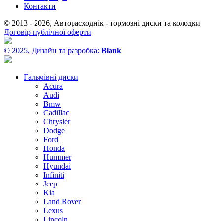
Контакти
© 2013 - 2026, Авторасходнік - тормозні диски та колодки
Договір публічної оферти
© 2025, Дизайн та разробка:
Blank
Гальмівні диски
Acura
Audi
Bmw
Cadillac
Chrysler
Dodge
Ford
Honda
Hummer
Hyundai
Infiniti
Jeep
Kia
Land Rover
Lexus
Lincoln