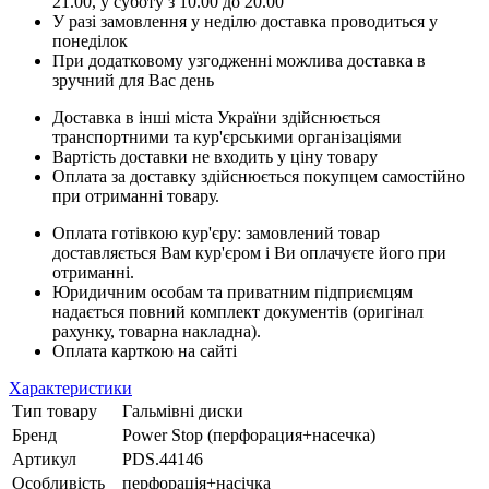
21.00, у суботу з 10.00 до 20.00
У разі замовлення у неділю доставка проводиться у
понеділок
При додатковому узгодженні можлива доставка в
зручний для Вас день
Доставка в інші міста України здійснюється
транспортними та кур'єрськими організаціями
Вартість доставки не входить у ціну товару
Оплата за доставку здійснюється покупцем самостійно
при отриманні товару.
Оплата готівкою кур'єру: замовлений товар
доставляється Вам кур'єром і Ви оплачуєте його при
отриманні.
Юридичним особам та приватним підприємцям
надається повний комплект документів (оригінал
рахунку, товарна накладна).
Оплата карткою на сайті
Характеристики
Тип товару
Гальмівні диски
Бренд
Power Stop (перфорация+насечка)
Артикул
PDS.44146
Особливість
перфорація+насічка