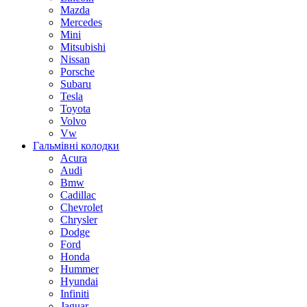
Mazda
Mercedes
Mini
Mitsubishi
Nissan
Porsche
Subaru
Tesla
Toyota
Volvo
Vw
Гальмівні колодки
Acura
Audi
Bmw
Cadillac
Chevrolet
Chrysler
Dodge
Ford
Honda
Hummer
Hyundai
Infiniti
Jaguar