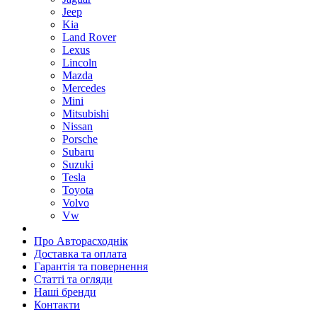
Jeep
Kia
Land Rover
Lexus
Lincoln
Mazda
Mercedes
Mini
Mitsubishi
Nissan
Porsche
Subaru
Suzuki
Tesla
Toyota
Volvo
Vw
Про Авторасходнік
Доставка та оплата
Гарантія та повернення
Статті та огляди
Наші бренди
Контакти