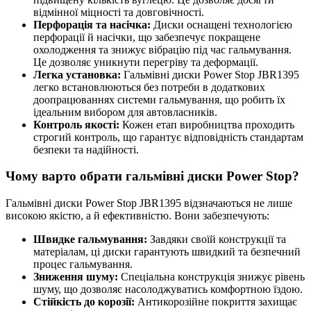
відмінної міцності та довговічності.
Перфорація та насічка:
Диски оснащені технологією
перфорації й насічки, що забезпечує покращене
охолодження та знижує вібрацію під час гальмування.
Це дозволяє уникнути перегріву та деформації.
Легка установка:
Гальмівні диски Power Stop JBR1395
легко встановлюються без потреби в додаткових
доопрацюваннях системи гальмування, що робить їх
ідеальним вибором для автовласників.
Контроль якості:
Кожен етап виробництва проходить
строгий контроль, що гарантує відповідність стандартам
безпеки та надійності.
Чому варто обрати гальмівні диски Power Stop?
Гальмівні диски Power Stop JBR1395 відзначаються не лише
високою якістю, а й ефективністю. Вони забезпечують:
Швидке гальмування:
Завдяки своїй конструкції та
матеріалам, ці диски гарантують швидкий та безпечний
процес гальмування.
Зниження шуму:
Спеціальна конструкція знижує рівень
шуму, що дозволяє насолоджуватись комфортною їздою.
Стійкість до корозії:
Антикорозійне покриття захищає