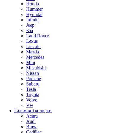
Honda
Hummer
Hyundai
Infiniti
Jeep
Kia
Land Rover
Lexus
Lincoln
Mazda
Mercedes
Mini
Mitsubishi
Nissan
Porsche
Subaru
Tesla
Toyota
Volvo
Vw
Гальмівні колодки
Acura
Audi
Bmw
Cadillac