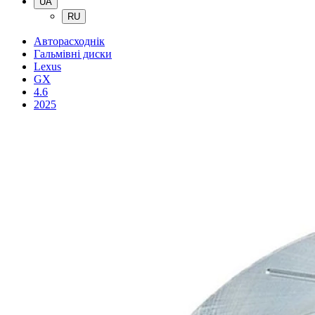
UA
RU
Авторасходнік
Гальмівні диски
Lexus
GX
4.6
2025