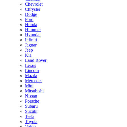
Chevrolet
Chrysler
Dodge
Ford
Honda
Hummer
Hyundai
Infiniti
Jaguar
Jeep
Kia
Land Rover
Lexus
Lincoln
Mazda
Mercedes
Mini
Mitsubishi
Nissan
Porsche
Subaru
Suzuki
Tesla
Toyota
Volvo