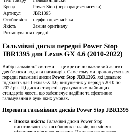
Тип товару
Гальмівні диски
Бренд
Power Stop (перфорация+насечка)
Артикул
JBR1395
Особливість
перфорація+насічка
Якість
Заміна оригіналу
Розташування
передні
Гальмівні диски передні Power Stop
JBR1395 для Lexus GX 4.6 (2010-2022)
Вибір гальмівної системи — це критично важливий аспект
для безпеки водія та пасажирів. Саме тому ми пропонуємо вам
передні гальмівні диски
Power Stop JBR1395
, які ідеально
підходять для Lexus GX 4.6, випущених у період з 2010 по
2022 рік. Ці диски створені з урахуванням найвищих
стандартів якості, що забезпечує надійне та ефективне
гальмування в будь-яких умовах.
Переваги гальмівних дисків Power Stop JBR1395
Висока якість:
Гальмівні диски Power Stop
виготовляються з особливих сплавів, що містять
підвищену кількість вуглецю. Це дозволяє досягти