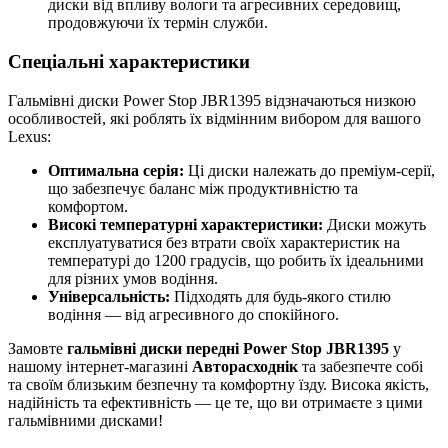
диски від впливу вологи та агресивних середовищ,
продовжуючи їх термін служби.
Спеціальні характеристики
Гальмівні диски Power Stop JBR1395 відзначаються низкою
особливостей, які роблять їх відмінним вибором для вашого
Lexus:
Оптимальна серія:
Ці диски належать до преміум-серії,
що забезпечує баланс між продуктивністю та
комфортом.
Високі температурні характеристики:
Диски можуть
експлуатуватися без втрати своїх характеристик на
температурі до 1200 градусів, що робить їх ідеальними
для різних умов водіння.
Універсальність:
Підходять для будь-якого стилю
водіння — від агресивного до спокійного.
Замовте
гальмівні диски передні Power Stop JBR1395
у
нашому інтернет-магазині
Авторасходнік
та забезпечте собі
та своїм близьким безпечну та комфортну їзду. Висока якість,
надійність та ефективність — це те, що ви отримаєте з цими
гальмівними дисками!