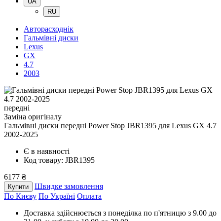
UA
RU
Авторасходнік
Гальмівні диски
Lexus
GX
4.7
2003
передні
Заміна оригіналу
Гальмівні диски передні Power Stop JBR1395
для Lexus GX 4.7
2002-2025
Є в наявності
Код товару: JBR1395
6177 ₴
Швидке замовлення
Купити
По Києву
По Україні
Оплата
Доставка здійснюється з понеділка по п'ятницю з 9.00 до