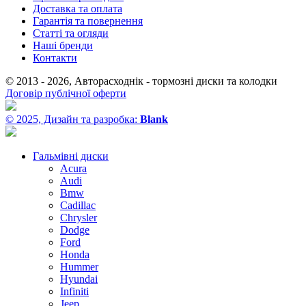
Доставка та оплата
Гарантія та повернення
Статті та огляди
Наші бренди
Контакти
© 2013 - 2026, Авторасходнік - тормозні диски та колодки
Договір публічної оферти
© 2025, Дизайн та разробка:
Blank
Гальмівні диски
Acura
Audi
Bmw
Cadillac
Chrysler
Dodge
Ford
Honda
Hummer
Hyundai
Infiniti
Jeep