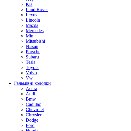
Kia
Land Rover
Lexus
Lincoln
Mazda
Mercedes
Mini
Mitsubishi
Nissan
Porsche
Subaru
Tesla
Toyota
Volvo
Vw
Гальмівні колодки
Acura
Audi
Bmw
Cadillac
Chevrolet
Chrysler
Dodge
Ford
Honda