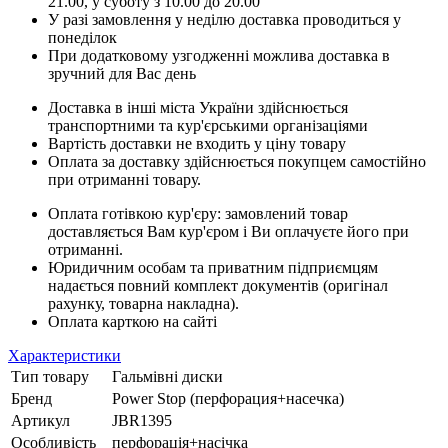
21.00, у суботу з 10.00 до 20.00
У разі замовлення у неділю доставка проводиться у
понеділок
При додатковому узгодженні можлива доставка в
зручний для Вас день
Доставка в інші міста України здійснюється
транспортними та кур'єрськими організаціями
Вартість доставки не входить у ціну товару
Оплата за доставку здійснюється покупцем самостійно
при отриманні товару.
Оплата готівкою кур'єру: замовлений товар
доставляється Вам кур'єром і Ви оплачуєте його при
отриманні.
Юридичним особам та приватним підприємцям
надається повний комплект документів (оригінал
рахунку, товарна накладна).
Оплата карткою на сайті
Характеристики
Тип товару
Гальмівні диски
Бренд
Power Stop (перфорация+насечка)
Артикул
JBR1395
Особливість
перфорація+насічка