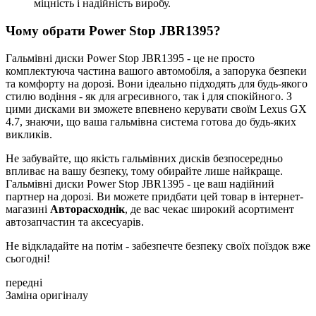
міцність і надійність виробу.
Чому обрати Power Stop JBR1395?
Гальмівні диски Power Stop JBR1395 - це не просто
комплектуюча частина вашого автомобіля, а запорука безпеки
та комфорту на дорозі. Вони ідеально підходять для будь-якого
стилю водіння - як для агресивного, так і для спокійного. З
цими дисками ви зможете впевнено керувати своїм Lexus GX
4.7, знаючи, що ваша гальмівна система готова до будь-яких
викликів.
Не забувайте, що якість гальмівних дисків безпосередньо
впливає на вашу безпеку, тому обирайте лише найкраще.
Гальмівні диски Power Stop JBR1395 - це ваш надійний
партнер на дорозі. Ви можете придбати цей товар в інтернет-
магазині
Авторасходнік
, де вас чекає широкий асортимент
автозапчастин та аксесуарів.
Не відкладайте на потім - забезпечте безпеку своїх поїздок вже
сьогодні!
передні
Заміна оригіналу