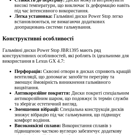
високі температури, що виключає їх деформацію навіть
під час інтенсивного використання.
Легка установка:
Гальмівні диски Power Stop легко
встановлюються, не вимагаючи додаткових
доопрацювань системи гальмування.
Конструктивні особливості
Гальмівні диски Power Stop JBR1395 мають ряд
конструктивних особливостей, які роблять їх ідеальними для
використання в Lexus GX 4.7:
Перфорація:
Сквозні отвори в дисках сприяють кращій
вентиляції, що допомагає запобігти перегріву та
зменшує ймовірність виникнення гальмівного
вицвітання.
Антикорозійне покриття:
Диски покриті спеціальним
антикорозійним шаром, що подовжує їх термін служби
та зберігає естетичний вигляд.
Зменшення вібрації:
Спеціальна конструкція дисків
знижує вібрацію під час гальмування, що підвищує
комфорт водіння.
Високоякісні сплави:
Використання сплавів з
підвищеною часткою вуглецю забезпечує додаткову