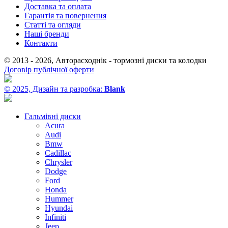
Доставка та оплата
Гарантія та повернення
Статті та огляди
Наші бренди
Контакти
© 2013 - 2026, Авторасходнік - тормозні диски та колодки
Договір публічної оферти
© 2025, Дизайн та разробка:
Blank
Гальмівні диски
Acura
Audi
Bmw
Cadillac
Chrysler
Dodge
Ford
Honda
Hummer
Hyundai
Infiniti
Jeep