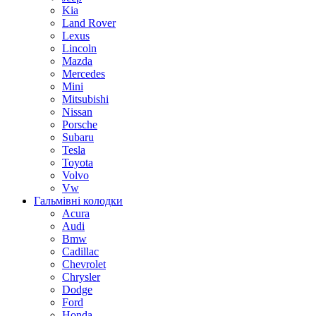
Kia
Land Rover
Lexus
Lincoln
Mazda
Mercedes
Mini
Mitsubishi
Nissan
Porsche
Subaru
Tesla
Toyota
Volvo
Vw
Гальмівні колодки
Acura
Audi
Bmw
Cadillac
Chevrolet
Chrysler
Dodge
Ford
Honda