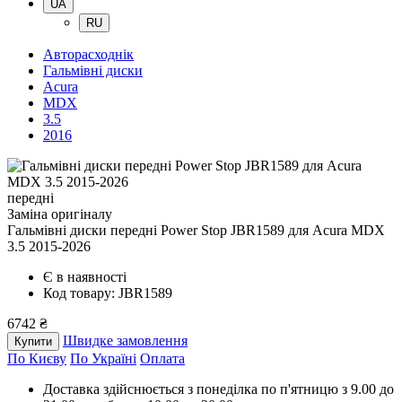
UA
RU
Авторасходнік
Гальмівні диски
Acura
MDX
3.5
2016
передні
Заміна оригіналу
Гальмівні диски передні Power Stop JBR1589
для Acura MDX
3.5 2015-2026
Є в наявності
Код товару: JBR1589
6742 ₴
Швидке замовлення
Купити
По Києву
По Україні
Оплата
Доставка здійснюється з понеділка по п'ятницю з 9.00 до