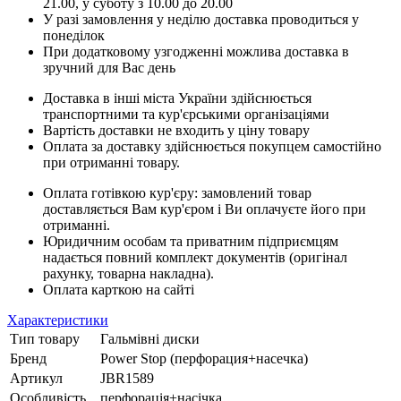
21.00, у суботу з 10.00 до 20.00
У разі замовлення у неділю доставка проводиться у
понеділок
При додатковому узгодженні можлива доставка в
зручний для Вас день
Доставка в інші міста України здійснюється
транспортними та кур'єрськими організаціями
Вартість доставки не входить у ціну товару
Оплата за доставку здійснюється покупцем самостійно
при отриманні товару.
Оплата готівкою кур'єру: замовлений товар
доставляється Вам кур'єром і Ви оплачуєте його при
отриманні.
Юридичним особам та приватним підприємцям
надається повний комплект документів (оригінал
рахунку, товарна накладна).
Оплата карткою на сайті
Характеристики
Тип товару
Гальмівні диски
Бренд
Power Stop (перфорация+насечка)
Артикул
JBR1589
Особливість
перфорація+насічка