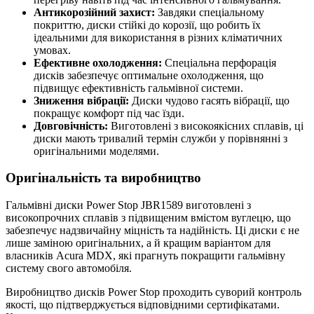
Антикорозійний захист:
Завдяки спеціальному
покриттю, диски стійкі до корозії, що робить їх
ідеальними для використання в різних кліматичних
умовах.
Ефективне охолодження:
Спеціальна перфорація
дисків забезпечує оптимальне охолодження, що
підвищує ефективність гальмівної системи.
Зниження вібрації:
Диски чудово гасять вібрації, що
покращує комфорт під час їзди.
Довговічність:
Виготовлені з високоякісних сплавів, ці
диски мають тривалий термін служби у порівнянні з
оригінальними моделями.
Оригінальність та виробництво
Гальмівні диски Power Stop JBR1589 виготовлені з
високопрочних сплавів з підвищеним вмістом вуглецю, що
забезпечує надзвичайну міцність та надійність. Ці диски є не
лише заміною оригінальних, а й кращим варіантом для
власників Acura MDX, які прагнуть покращити гальмівну
систему свого автомобіля.
Виробництво дисків Power Stop проходить суворий контроль
якості, що підтверджується відповідними сертифікатами.