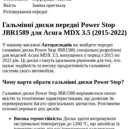
Якість
Заміна оригіналу
Розташування
передні
Гальмівні диски передні Power Stop
JBR1589 для Acura MDX 3.5 (2015-2022)
У нашому магазині
Авторасходнік
ви знайдете передні
гальмівні диски Power Stop JBR1589, спеціально розроблені
для моделей Acura MDX 3.5, випущених у період з 2015 по
2022 рік. Ці диски стануть ідеальним рішенням для тих, хто
шукає надійність та високу продуктивність гальмівної
системи свого автомобіля.
Чому варто обрати гальмівні диски Power Stop?
Гальмівні диски Power Stop JBR1589 вирізняються своєю
якістю та технічними характеристиками, що дозволяє їм
перевершувати багато оригінальних запчастин. Розглянемо
основні переваги цих дисків:
Висока термостійкість:
Диски здатні витримувати
екстремальні температури до 1200 °C, що запобігає їх
перегріву навіть під час інтенсивного гальмування.