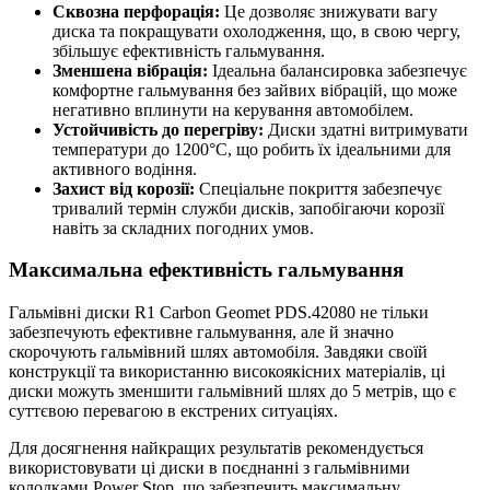
Сквозна перфорація:
Це дозволяє знижувати вагу
диска та покращувати охолодження, що, в свою чергу,
збільшує ефективність гальмування.
Зменшена вібрація:
Ідеальна балансировка забезпечує
комфортне гальмування без зайвих вібрацій, що може
негативно вплинути на керування автомобілем.
Устойчивість до перегріву:
Диски здатні витримувати
температури до 1200°C, що робить їх ідеальними для
активного водіння.
Захист від корозії:
Спеціальне покриття забезпечує
тривалий термін служби дисків, запобігаючи корозії
навіть за складних погодних умов.
Максимальна ефективність гальмування
Гальмівні диски R1 Carbon Geomet PDS.42080 не тільки
забезпечують ефективне гальмування, але й значно
скорочують гальмівний шлях автомобіля. Завдяки своїй
конструкції та використанню високоякісних матеріалів, ці
диски можуть зменшити гальмівний шлях до 5 метрів, що є
суттєвою перевагою в екстрених ситуаціях.
Для досягнення найкращих результатів рекомендується
використовувати ці диски в поєднанні з гальмівними
колодками Power Stop, що забезпечить максимальну