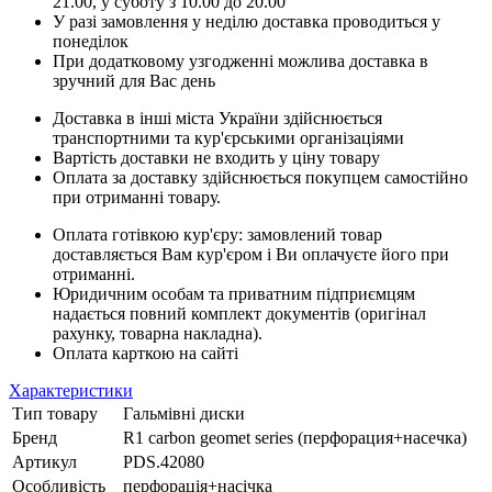
21.00, у суботу з 10.00 до 20.00
У разі замовлення у неділю доставка проводиться у
понеділок
При додатковому узгодженні можлива доставка в
зручний для Вас день
Доставка в інші міста України здійснюється
транспортними та кур'єрськими організаціями
Вартість доставки не входить у ціну товару
Оплата за доставку здійснюється покупцем самостійно
при отриманні товару.
Оплата готівкою кур'єру: замовлений товар
доставляється Вам кур'єром і Ви оплачуєте його при
отриманні.
Юридичним особам та приватним підприємцям
надається повний комплект документів (оригінал
рахунку, товарна накладна).
Оплата карткою на сайті
Характеристики
Тип товару
Гальмівні диски
Бренд
R1 carbon geomet series (перфорация+насечка)
Артикул
PDS.42080
Особливість
перфорація+насічка