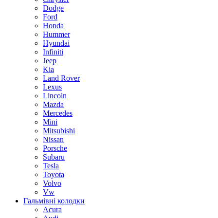
Dodge
Ford
Honda
Hummer
Hyundai
Infiniti
Jeep
Kia
Land Rover
Lexus
Lincoln
Mazda
Mercedes
Mini
Mitsubishi
Nissan
Porsche
Subaru
Tesla
Toyota
Volvo
Vw
Гальмівні колодки
Acura