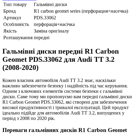
Тип товару
Гальмівні диски
Бренд
R1 carbon geomet series (перфорация+насечка)
Артикул
PDS.33062
Особливість
перфорація+насічка
Якість
Заміна оригіналу
Розташування
передні
Гальмівні диски передні R1 Carbon
Geomet PDS.33062 для Audi TT 3.2
(2008-2020)
Кожен власник автомобіля Audi TT 3.2 знає, наскільки
важливо забезпечити безпеку і надійність під час керування.
Одним з ключових елементів системи безпеки є гальмівні
диски. Саме тому ми пропонуємо вам передні гальмівні диски
R1 Carbon Geomet PDS.33062, які створені для забезпечення
високої продуктивності і тривалої експлуатації. Цей продукт
ідеально підійде для автомобілів Audi TT 3.2, випущених у
період з 2008 по 2020 рік.
Переваги гальмівних дисків R1 Carbon Geomet