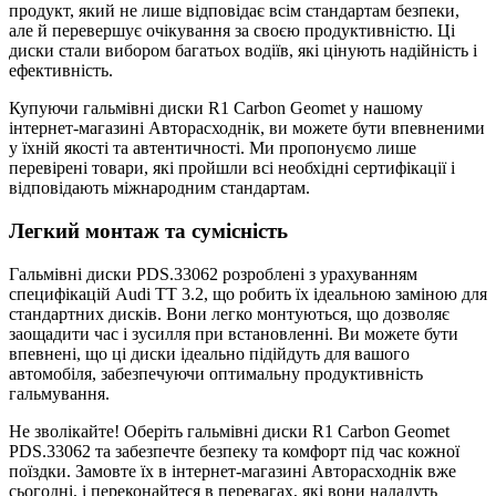
продукт, який не лише відповідає всім стандартам безпеки,
але й перевершує очікування за своєю продуктивністю. Ці
диски стали вибором багатьох водіїв, які цінують надійність і
ефективність.
Купуючи гальмівні диски R1 Carbon Geomet у нашому
інтернет-магазині Авторасходнік, ви можете бути впевненими
у їхній якості та автентичності. Ми пропонуємо лише
перевірені товари, які пройшли всі необхідні сертифікації і
відповідають міжнародним стандартам.
Легкий монтаж та сумісність
Гальмівні диски PDS.33062 розроблені з урахуванням
специфікацій Audi TT 3.2, що робить їх ідеальною заміною для
стандартних дисків. Вони легко монтуються, що дозволяє
заощадити час і зусилля при встановленні. Ви можете бути
впевнені, що ці диски ідеально підійдуть для вашого
автомобіля, забезпечуючи оптимальну продуктивність
гальмування.
Не зволікайте! Оберіть гальмівні диски R1 Carbon Geomet
PDS.33062 та забезпечте безпеку та комфорт під час кожної
поїздки. Замовте їх в інтернет-магазині Авторасходнік вже
сьогодні, і переконайтеся в перевагах, які вони нададуть