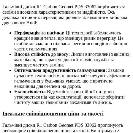
Гальмівні диски R1 Carbon Geomet PDS.33062 вирізняються
своїми високими характеристиками та надійністю. Ось
декілька основних переваг, які роблять їх відмінним вибором
для вашого Audi:
Перфорація та насічка:
Ці технології забезпечують
кращий відвід тепла, що зменшує ризик перегріву. Це
особливо важливо під час агресивного водіння або при
частих гальмуваннях.
Висока стійкість до зносу:
Диски виготовлені з якісних
матеріалів, що гарантує довгий термін служби та
зменшує частоту заміни.
Оптимальна продуктивність гальмування:
Завдяки
сучасним технологіям, ці диски забезпечують ефективне
гальмування у будь-яких умовах, що є критично
важливим для безпеки на дорозі.
Екологічність:
Відсутність фрикційної пилу, що
утворюється під час експлуатації, допомагає зберігати
чистоту ваших гальмівних механізмів та дисків.
Ідеальне співвідношення ціни та якості
Гальмівні диски R1 Carbon Geomet PDS.33062 пропонують
неймовірне співвідношення ціни та якості. Ви отримуєте